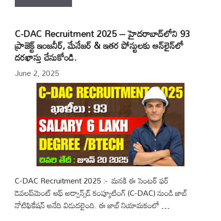
C-DAC Recruitment 2025 – హైదరాబాద్‌లోని 93
ప్రాజెక్ట్ ఇంజనీర్, మేనేజర్ & ఇతర పోస్టులకు ఆన్‌లైన్‌లో
దరఖాస్తు చేసుకోండి.
June 2, 2025
C-DAC Recruitment 2025 :- మనకి ఈ సెంటర్ ఫర్
డెవలప్‌మెంట్ ఆఫ్ అడ్వాన్స్‌డ్ కంప్యూటింగ్ (C-DAC) నుండి జాబ్
నోటిఫికేషన్ అనేది విడుదలైంది. ఈ జాబ్ నియామకంలో …