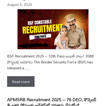
August 2, 2025
BSF Recruitment 2025 – 10th Pass అయితే చాలు! 3588
పోస్టులకు అవకాశం The Border Security Force (BSF) has
released a …
Read more
APMSRB Recruitment 2025 – 76 DEO, కౌన్సెలర్
& ఇతర పోస్టులకు ఆన్‌లైన్‌లో దరఖాస్తు చేసుకోండి