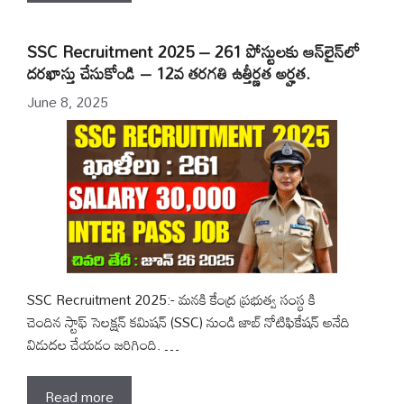
SSC Recruitment 2025 – 261 పోస్టులకు ఆన్‌లైన్‌లో
దరఖాస్తు చేసుకోండి – 12వ తరగతి ఉత్తీర్ణత అర్హత.
June 8, 2025
SSC Recruitment 2025:- మనకి కేంద్ర ప్రభుత్వ సంస్థ కి
చెందిన స్టాఫ్ సెలక్షన్ కమిషన్ (SSC) నుండి జాబ్ నోటిఫికేషన్ అనేది
విడుదల చేయడం జరిగింది. …
Read more