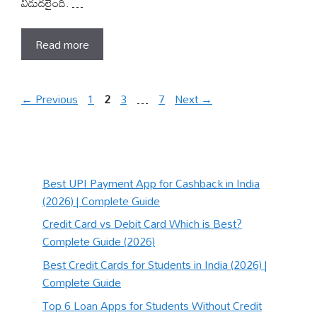
విడుదలైంది. …
Read more
Page
Page
Page
Page
←
Previous
1
2
3
…
7
Next
→
Best UPI Payment App for Cashback in India
(2026) | Complete Guide
Credit Card vs Debit Card Which is Best?
Complete Guide (2026)
Best Credit Cards for Students in India (2026) |
Complete Guide
Top 6 Loan Apps for Students Without Credit