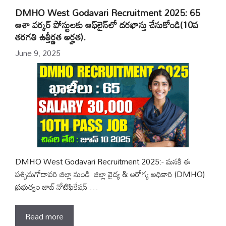
DMHO West Godavari Recruitment 2025: 65
ఆశా వర్కర్ పోస్టులకు ఆఫ్‌లైన్‌లో దరఖాస్తు చేసుకోండి(10వ
తరగతి ఉత్తీర్ణత అర్హత).
June 9, 2025
DMHO West Godavari Recruitment 2025:- మనకి ఈ
పశ్చిమగోదావరి జిల్లా నుండి జిల్లా వైద్య & ఆరోగ్య అధికారి (DMHO)
ప్రభుత్వం జాబ్ నోటిఫికేషన్ …
Read more