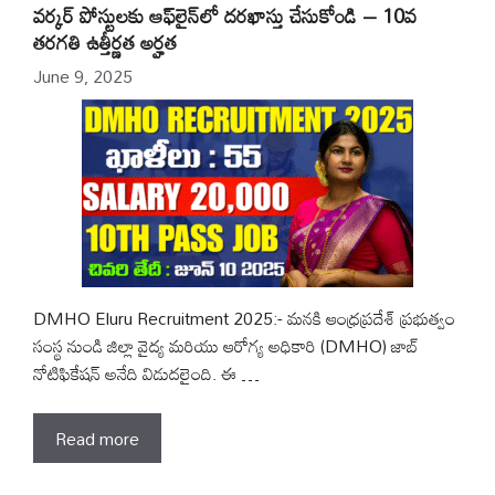
వర్కర్ పోస్టులకు ఆఫ్‌లైన్‌లో దరఖాస్తు చేసుకోండి – 10వ
తరగతి ఉత్తీర్ణత అర్హత
June 9, 2025
DMHO Eluru Recruitment 2025:- మనకి ఆంధ్రప్రదేశ్ ప్రభుత్వం
సంస్థ నుండి జిల్లా వైద్య మరియు ఆరోగ్య అధికారి (DMHO) జాబ్
నోటిఫికేషన్ అనేది విడుదలైంది. ఈ …
Read more