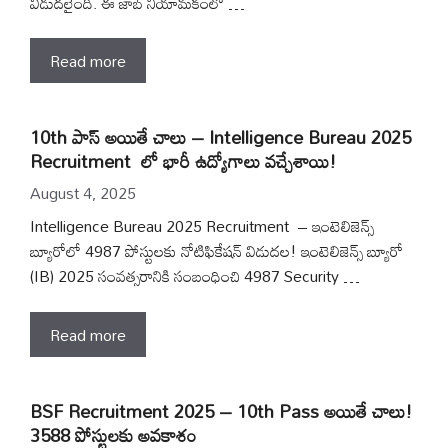
విడుదలైంది. ఈ జాబ్ నియామకంలో …
Read more
10th పాస్ అయితే చాలు – Intelligence Bureau 2025
Recruitment లో భారీ ఉద్యోగాలు వచ్చేశాయి!
August 4, 2025
Intelligence Bureau 2025 Recruitment – ఇంటెలిజెన్స్
బ్యూరోలో 4987 పోస్టులకు నోటిఫికేషన్ విడుదల! ఇంటెలిజెన్స్ బ్యూరో
(IB) 2025 సంవత్సరానికి సంబంధించి 4987 Security …
Read more
BSF Recruitment 2025 – 10th Pass అయితే చాలు!
3588 పోస్టులకు అవకాశం