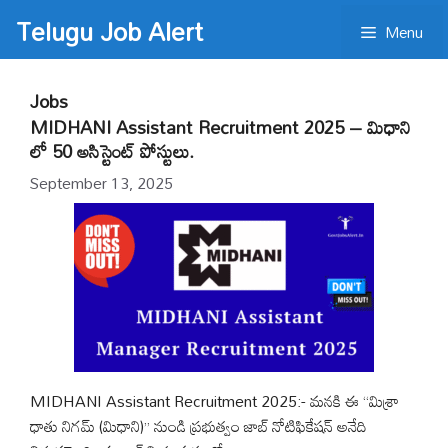
Skip
Telugu Job Alert
Menu
to
content
Jobs
MIDHANI Assistant Recruitment 2025 – మిధాని
లో 50 అసిస్టెంట్ పోస్టులు.
September 13, 2025
MIDHANI Assistant Recruitment 2025:- మనకి ఈ “మిశ్రా
ధాతు నిగమ్ (మిధాని)” నుండి ప్రభుత్వం జాబ్ నోటిఫికేషన్ అనేది