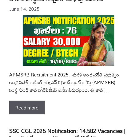
June 14, 2025
APMSRB Recruitment 2025:- మనకి ఆంధ్రప్రదేశ్ ప్రభుత్వం
ఆంధ్రప్రదేశ్ మెడికల్ సర్వీసెస్ రిక్రూట్‌మెంట్ బోర్డు (APMSRB)
సంస్థ నుండి జాబ్ నోటిఫికేషన్ అనేది విడుదలైంది. ఈ జాబ్ …
Read more
SSC CGL 2025 Notification: 14,582 Vacancies |