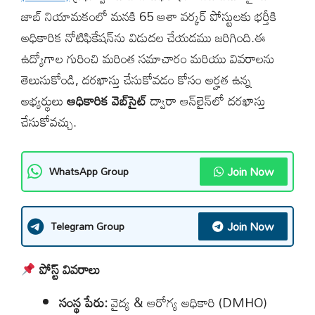
జాబ్ నియామకంలో మనకి 65 ఆశా వర్కర్ పోస్టులకు భర్తీకి
అధికారిక నోటిఫికేషన్‌ను విడుదల చేయడము జరిగింది.ఈ
ఉద్యోగాల గురించి మరింత సమాచారం మరియు వివరాలను
తెలుసుకోండి, దరఖాస్తు చేసుకోవడం కోసం అర్హత ఉన్న
అభ్యర్థులు
ఆధికారిక వెబ్‌సైట్
ద్వారా ఆన్‌లైన్‌లో దరఖాస్తు
చేసుకోవచ్చు.
Join Now
WhatsApp Group
Join Now
Telegram Group
పోస్ట్ వివరాలు
సంస్థ పేరు:
వైద్య & ఆరోగ్య అధికారి (DMHO)