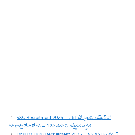
SSC Recruitment 2025 – 261 పోస్టులకు ఆన్‌లైన్‌లో
దరఖాస్తు చేసుకోండి – 12వ తరగతి ఉత్తీర్ణత అర్హత.
DMHO Eluru Recruitment 2025 – 55 ASHA వర్కర్