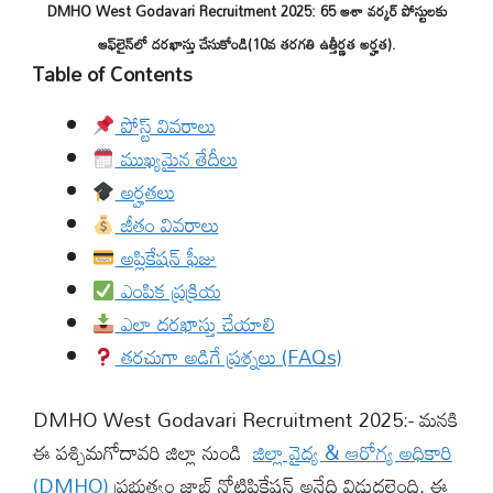
DMHO West Godavari Recruitment 2025: 65 ఆశా వర్కర్ పోస్టులకు
ఆఫ్‌లైన్‌లో దరఖాస్తు చేసుకోండి(10వ తరగతి ఉత్తీర్ణత అర్హత).
Table of Contents
పోస్ట్ వివరాలు
ముఖ్యమైన తేదీలు
అర్హతలు
జీతం వివరాలు
అప్లికేషన్ ఫీజు
ఎంపిక ప్రక్రియ
ఎలా దరఖాస్తు చేయాలి
తరచుగా అడిగే ప్రశ్నలు (FAQs)
DMHO West Godavari Recruitment 2025:- మనకి
ఈ పశ్చిమగోదావరి జిల్లా నుండి
జిల్లా వైద్య & ఆరోగ్య అధికారి
(DMHO)
ప్రభుత్వం జాబ్ నోటిఫికేషన్ అనేది విడుదలైంది. ఈ