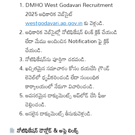
DMHO West Godavari Recruitment
2025 అధికారిక వెబ్‌సైట్
westgodavari.ap.gov.in
కు వెళ్లండి.
అధికారిక వెబ్‌సైట్లో నోటిఫికేషన్ లింక్ క్లిక్ చేయండి
లేదా మేము అందించిన Notification ఫై క్లిక్
చేయండి.
నోటిఫికేషన్‌ను పూర్తిగా చదవండి.
ఖచ్చితమైన సమాచారం కోసం దయచేసి గ్రౌండ్
లెవెల్‌లో ధృవీకరించండి లేదా సంబంధిత
కార్యాలయంలో నేరుగా విచారించండి.
అవసరమైన డాక్యుమెంట్స్ అప్‌లోడ్ చేసి ఫీజు
చెల్లించండి.
అసలైన డాక్యుమెంట్స్ తీసుకువెళ్లండి.
నోటిఫికేషన్ డౌన్లోడ్ & అప్లై లింక్స్