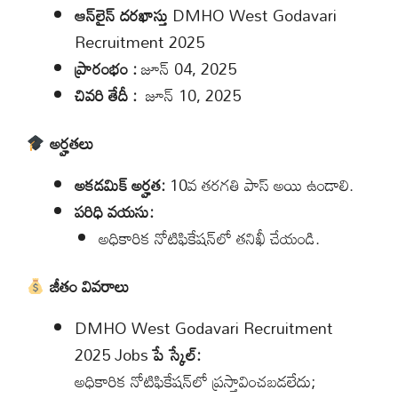
ఆన్‌లైన్ దరఖాస్తు
DMHO West Godavari
Recruitment 2025
ప్రారంభం :
జూన్ 04, 2025
చివరి తేదీ :
జూన్ 10, 2025
అర్హతలు
అకడమిక్ అర్హత:
10వ తరగతి పాస్ అయి ఉండాలి.
పరిధి వయసు:
అధికారిక నోటిఫికేషన్‌లో తనిఖీ చేయండి.
జీతం వివరాలు
DMHO West Godavari Recruitment
2025 Jobs
పే స్కేల్:
అధికారిక నోటిఫికేషన్‌లో ప్రస్తావించబడలేదు;