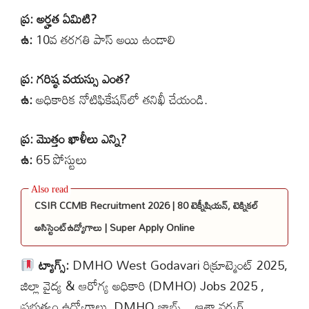
ప్ర: అర్హత ఏమిటి?
ఉ:
10వ తరగతి పాస్ అయి ఉండాలి
ప్ర: గరిష్ఠ వయస్సు ఎంత?
ఉ:
అధికారిక నోటిఫికేషన్‌లో తనిఖీ చేయండి.
ప్ర: మొత్తం ఖాళీలు ఎన్ని?
ఉ:
65 పోస్టులు
CSIR CCMB Recruitment 2026 | 80 టెక్నీషియన్, టెక్నికల్
అసిస్టెంట్ఉద్యోగాలు | Super Apply Online
ట్యాగ్స్:
DMHO West Godavari రిక్రూట్మెంట్ 2025,
జిల్లా వైద్య & ఆరోగ్య అధికారి (DMHO) Jobs 2025 ,
ప్రభుత్వం ఉద్యోగాలు, DMHO జాబ్స్, ఆశా వర్కర్