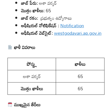
జాబ్ పేరు:
ఆశా వర్కర్
మొత్తం ఖాళీలు:
65
జాబ్ రకం:
ప్రభుత్వం ఉద్యోగాలు
ఆఫీషియల్
నోటిఫికేషన్
:
Notification
ఆఫీషియల్ వెబ్‌సైట్:
westgodavari.ap.gov.in
ఖాళీ వివరాలు
పోస్ట్లు
ఖాళీలు
ఆశా వర్కర్
65
మొత్తం ఖాళీలు
65
ముఖ్యమైన తేదీలు