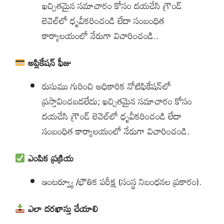
ఖచ్చితమైన సమాచారం కోసం దయచేసి గ్రౌండ్
లెవెల్‌లో ధృవీకరించండి లేదా సంబంధిత
కార్యాలయంలో నేరుగా విచారించండి..
అప్లికేషన్ ఫీజు
రుసుము గురించి అధికారిక నోటిఫికేషన్‌లో
ప్రస్తావించబడలేదు; ఖచ్చితమైన సమాచారం కోసం
దయచేసి గ్రౌండ్ లెవెల్‌లో ధృవీకరించండి లేదా
సంబంధిత కార్యాలయంలో నేరుగా విచారించండి.
ఎంపిక ప్రక్రియ
ఇంటర్వ్యూ /భౌతిక పరీక్ష (సంస్థ నిబంధనల ప్రకారం).
ఎలా దరఖాస్తు చేయాలి