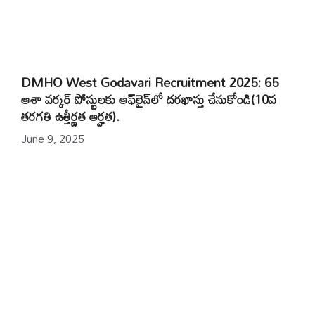
DMHO West Godavari Recruitment 2025: 65
ఆశా వర్కర్ పోస్టులకు ఆఫ్‌లైన్‌లో దరఖాస్తు చేసుకోండి(10వ
తరగతి ఉత్తీర్ణత అర్హత).
June 9, 2025