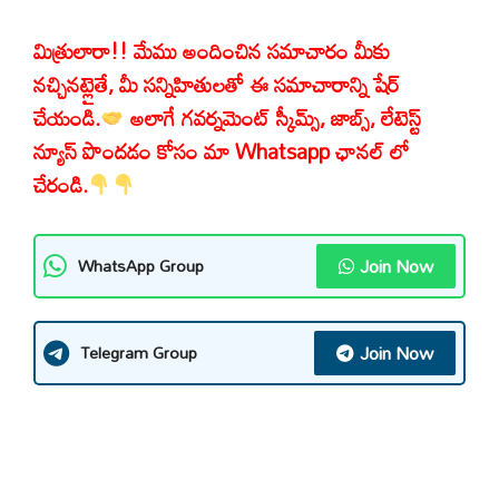
మిత్రులారా!! మేము అందించిన సమాచారం మీకు
నచ్చినట్లైతే, మీ సన్నిహితులతో ఈ సమాచారాన్ని షేర్
చేయండి.
అలాగే గవర్నమెంట్ స్కీమ్స్, జాబ్స్, లేటెస్ట్
న్యూస్ పొందడం కోసం మా Whatsapp ఛానల్ లో
చేరండి.
Join Now
WhatsApp Group
Join Now
Telegram Group