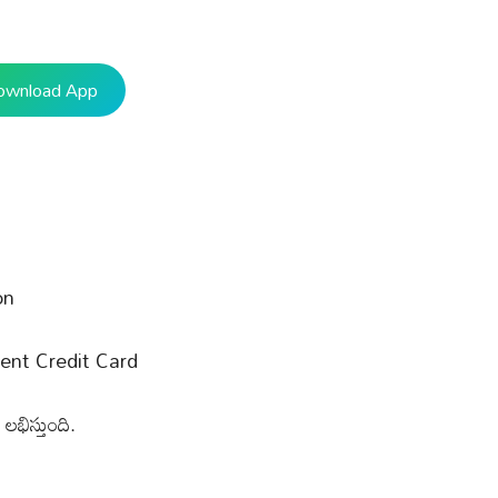
ownload App
on
ent Credit Card
ిస్తుంది.