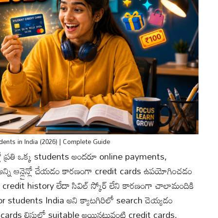
dents in India (2026) | Complete Guide
లో ప్రతి ఒక్క students అందరూ online payments,
్ అన్ని ఆన్లైన్లో చేయడం కారణంగా credit cards ఉపయోగించడం
credit history లేదా సివిల్ స్కోర్ లేని కారణంగా చాలామందికి
r students India అని క్యాటగిరిలో search చెయ్యడం
ards లిస్టులో suitable అయినటువంటి credit cards,