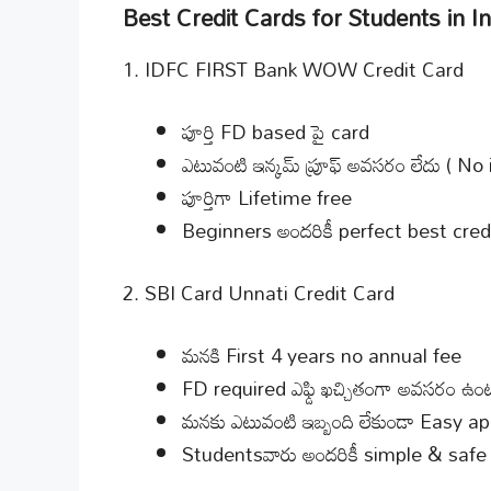
Best Credit Cards for Students in I
1. IDFC FIRST Bank WOW Credit Card
పూర్తి FD based పై card
ఎటువంటి ఇన్కమ్ ప్రూఫ్ అవసరం లేదు ( N
పూర్తిగా Lifetime free
Beginners అందరికీ perfect best cred
2. SBI Card Unnati Credit Card
మనకి First 4 years no annual fee
FD required ఎఫ్డి ఖచ్చితంగా అవసరం ఉం
మనకు ఎటువంటి ఇబ్బంది లేకుండా Easy a
Studentsవారు అందరికీ simple & safe