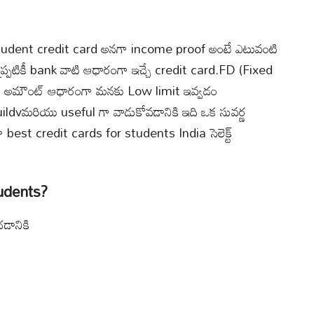
tudent credit card అనగా income proof అంటే ఎటువంటి
పటికీ bank వాటి ఆధారంగా ఇచ్చే credit card.FD (Fixed
ంఎఫ్డి అమౌంట్ ఆధారంగా మనకు Low limit ఇవ్వడం
ldvమరియు useful గా వాడుకోవడానికి ఇది ఒక సువర్ణ
ా best credit cards for students India సెలెక్ట్
udents?
డానికి