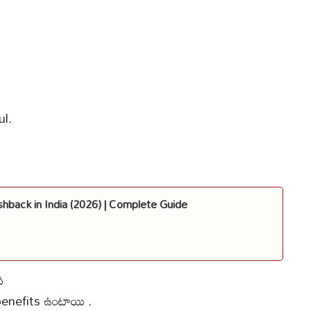
ul.
back in India (2026) | Complete Guide
ి
benefits ఉంటాయి .