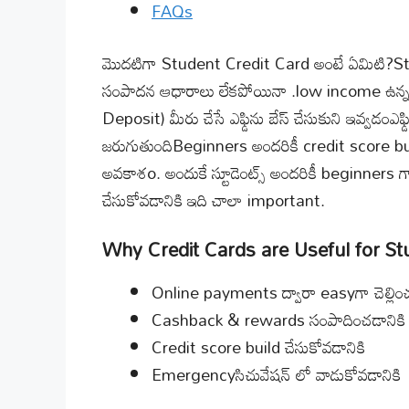
FAQs
మొదటిగా Student Credit Card అంటే ఏమిటి?S
సంపాదన ఆధారాలు లేకపోయినా .low income ఉన్నప్
Deposit) మీరు చేసే ఎఫ్డిను బేస్ చేసుకుని ఇవ్వడ
జరుగుతుందిBeginners అందరికీ credit score bui
అవకాశo. అందుకే స్టూడెంట్స్ అందరికీ beginners గ
చేసుకోవడానికి ఇది చాలా important.
Why Credit Cards are Useful for St
Online payments ద్వారా easyగా చెల్లించ
Cashback & rewards సంపాదించడానికి
Credit score build చేసుకోవడానికి
Emergencyసిచువేషన్ లో వాడుకోవడానికి