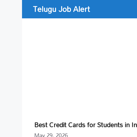
Skip
Telugu Job Alert
to
content
Best Credit Cards for Students in I
May 29, 2026