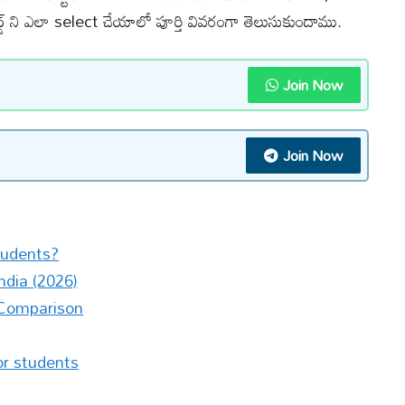
ార్డ్ ని ఎలా select చేయాలో పూర్తి వివరంగా తెలుసుకుందాము.
Join Now
Join Now
tudents?
ndia (2026)
s Comparison
or students