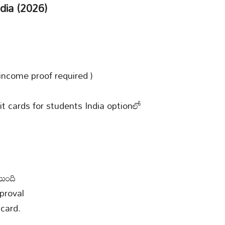
ndia (2026)
o income proof required )
it cards for students India optionలో
టుంది
pproval
 card.