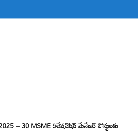
5 – 30 MSME రిలేషన్‌షిప్ మేనేజర్ పోస్టులకు