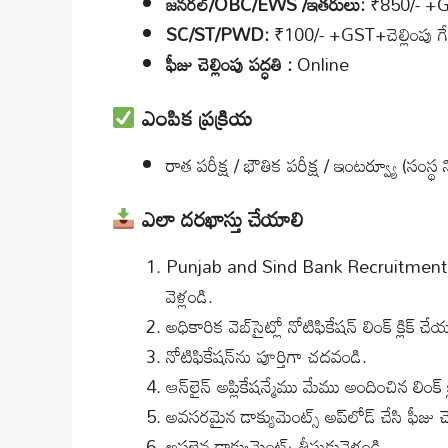
జనరల్/OBC/EWS /ఇతరులు:
₹850/- +GST+
SC/ST/PWD:
₹100/- +GST+చెల్లింపు గేట్
ఫీజు
చెల్లింపు పద్ధతి
:
Online
ఎంపిక ప్రక్రియ
రాత పరీక్ష / భౌతిక పరీక్ష / ఇంటర్వ్యూ (సంస్
ఎలా దరఖాస్తు చేయాలి
Punjab and Sind Bank Recruitment 2
వెళ్లండి.
అధికారిక వెబ్‌సైట్లో నోటిఫికేషన్ లింక్ క్లిక
నోటిఫికేషన్‌ను పూర్తిగా చదవండి.
ఆన్‌లైన్ అప్లికేషన్మేము మేము అందించిన లింక్ క
అవసరమైన డాక్యుమెంట్స్ అప్‌లోడ్ చేసి ఫీజు చె
అసలైన డాక్యుమెంట్స్ తీసుకువెళ్లండి.