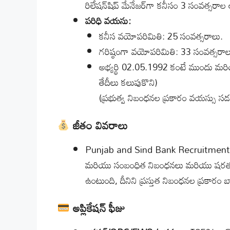
రిలేషన్‌షిప్ మేనేజర్‌గా కనీసం 3 సంవత్సర
పరిధి వయసు:
కనీస వయోపరిమితి: 25 సంవత్సరాలు.
గరిష్ఠంగా వయోపరిమితి: 33 సంవత్సరాల
అభ్యర్థి 02.05.1992 కంటే ముందు మర
తేదీలు కలుపుకొని)
(ప్రభుత్వ నిబంధనల ప్రకారం వయస్సు సడల
జీతం వివరాలు
Punjab and Sind Bank Recruitmen
మరియు సంబంధిత నిబంధనలు మరియు షరతులు 
ఉంటుంది, దీనిని ప్రస్తుత నిబంధనల ప్రకారం బ్య
అప్లికేషన్ ఫీజు