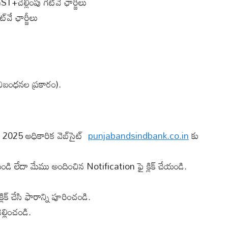
చెల్లింపు గేట్‌వే ఛార్జీలు
‌వే ఛార్జీలు
థ నిబంధనల ప్రకారం).
025 అధికారిక వెబ్‌సైట్
punjabandsindbank.co.in
కు
్ చేయండి లేదా మేము అందించిన Notification ఫై క్లిక్ చేయండి.
్లిక్ చేసి ఫారాన్ని పూరించండి.
ల్లించండి.