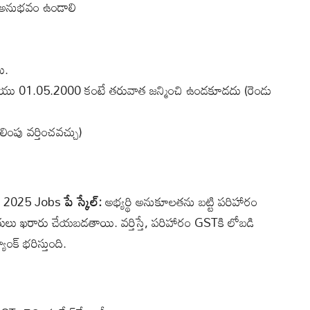
ాల అనుభవం ఉండాలి
ు.
ియు 01.05.2000 కంటే తరువాత జన్మించి ఉండకూడదు (రెండు
ింపు వర్తించవచ్చు)
t 2025 Jobs
పే స్కేల్:
అభ్యర్థి అనుకూలతను బట్టి పరిహారం
ఖరారు చేయబడతాయి. వర్తిస్తే, పరిహారం GSTకి లోబడి
ాంక్ భరిస్తుంది.