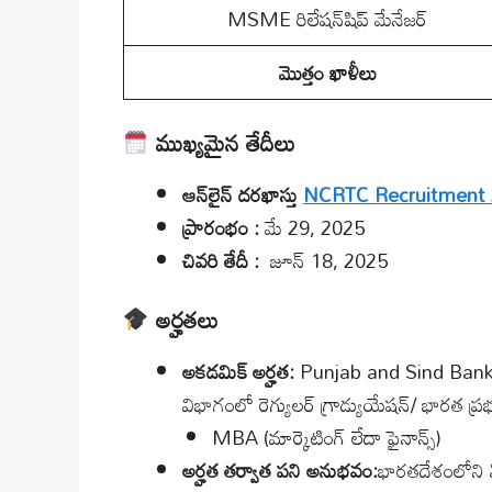
MSME రిలేషన్‌షిప్ మేనేజర్
మొత్తం ఖాళీలు
ముఖ్యమైన తేదీలు
ఆన్‌లైన్ దరఖాస్తు
NCRTC Recruitment
ప్రారంభం :
మే 29, 2025
చివరి తేదీ :
జూన్ 18, 2025
అర్హతలు
అకడమిక్ అర్హత:
Punjab and Sind Bank R
విభాగంలో రెగ్యులర్ గ్రాడ్యుయేషన్/ భారత ప్రభ
MBA (మార్కెటింగ్ లేదా ఫైనాన్స్)
అర్హత తర్వాత పని అనుభవం:
భారతదేశంలోని ఏ