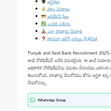
అర్హతలు
జీతం వివరాలు
అప్లికేషన్ ఫీజు
ఎంపిక ప్రక్రియ
ఎలా దరఖాస్తు చేయాలి
తరచుగా అడిగే ప్రశ్నలు (FAQs)
Punjab and Sind Bank Recruitment 2025:
జాబ్ నోటిఫికేషన్ అనేది విడుదలైంది. ఈ జాబ్ నియామ
అధికారిక నోటిఫికేషన్‌ను విడుదల చేయడము జరిగిం
తెలుసుకోండి, దరఖాస్తు చేసుకోవడం కోసం అర్హత ఉన్న అ
చేసుకోవచ్చు.
WhatsApp Group