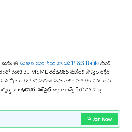
- మనకి ఈ
పంజాబ్ అండ్ సింద్ బ్యాంకు(P &S Bank)
నుండి
కంలో మనకి 30 MSME రిలేషన్‌షిప్ మేనేజర్ పోస్టుల భర్తీకి
ది.ఈ ఉద్యోగాల గురించి మరింత సమాచారం మరియు వివరాలను
భ్యర్థులు
ఆధికారిక వెబ్‌సైట్
ద్వారా ఆన్‌లైన్‌లో దరఖాస్తు
Join Now