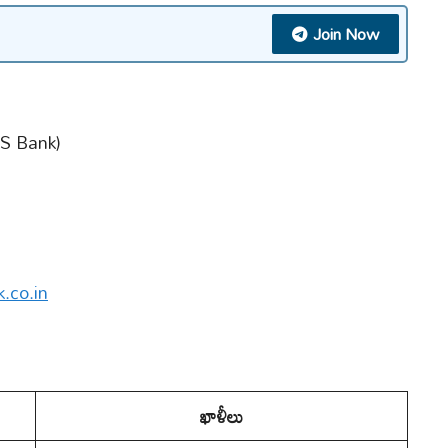
Join Now
 &S Bank)
.co.in
ఖాళీలు