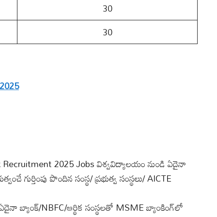
30
30
 2025
ecruitment 2025 Jobs విశ్వవిద్యాలయం నుండి ఏదైనా
ుత్వంచే గుర్తింపు పొందిన సంస్థ/ ప్రభుత్వ సంస్థలు/ AICTE
దైనా బ్యాంక్/NBFC/ఆర్థిక సంస్థలతో MSME బ్యాంకింగ్‌లో