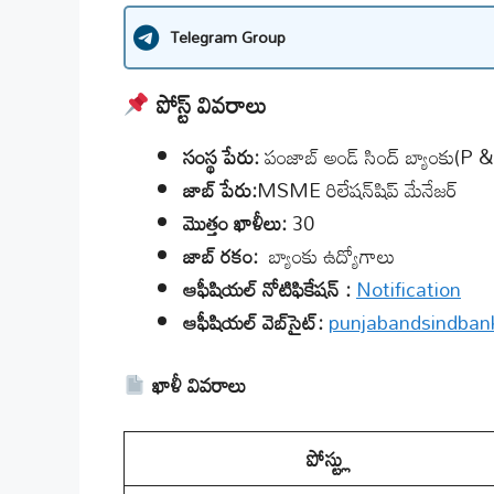
Telegram Group
పోస్ట్ వివరాలు
సంస్థ పేరు:
పంజాబ్ అండ్ సింద్ బ్యాంకు(P
జాబ్ పేరు:
MSME రిలేషన్‌షిప్ మేనేజర్
మొత్తం ఖాళీలు:
30
జాబ్ రకం:
బ్యాంకు ఉద్యోగాలు
ఆఫీషియల్
నోటిఫికేషన్
:
Notification
ఆఫీషియల్ వెబ్‌సైట్:
punjabandsindbank
ఖాళీ వివరాలు
పోస్ట్లు