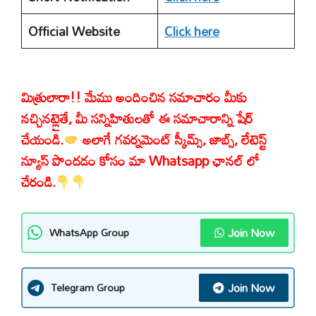
Official Website
Click here
మిత్రులారా!! మేము అందించిన సమాచారం మీకు
నచ్చినట్లైతే, మీ సన్నిహితులతో ఈ సమాచారాన్ని షేర్
చేయండి.
అలాగే గవర్నమెంట్ స్కీమ్స్, జాబ్స్, లేటెస్ట్
న్యూస్ పొందడం కోసం మా Whatsapp ఛానల్ లో
చేరండి.
Join Now
WhatsApp Group
Join Now
Telegram Group