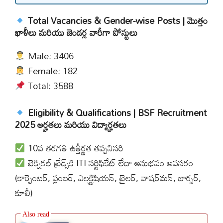
Total Vacancies & Gender-wise Posts | మొత్తం
ఖాళీలు మరియు జెండర్ల వారీగా పోస్టులు
Male: 3406
Female: 182
Total: 3588
Eligibility & Qualifications | BSF Recruitment
2025 అర్హతలు మరియు విద్యార్హతలు
10వ తరగతి ఉత్తీర్ణత తప్పనిసరి
టెక్నికల్ ట్రేడ్స్‌కి ITI సర్టిఫికేట్ లేదా అనుభవం అవసరం
(కార్పెంటర్, ప్లంబర్, ఎలక్ట్రిషియన్, టైలర్, వాషర్‌మన్, బార్బర్,
కూలీ)