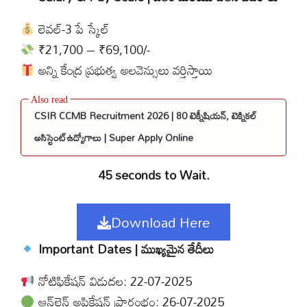
లెవల్-3 పే స్కేల్
₹21,700 – ₹69,100/-
అన్ని కేంద్ర ప్రభుత్వ అలవెన్సులు వర్తిస్తాయి
CSIR CCMB Recruitment 2026 | 80 టెక్నీషియన్, టెక్నికల్
అసిస్టెంట్ఉద్యోగాలు | Super Apply Online
45 seconds to Wait.
Download Here
Important Dates | ముఖ్యమైన తేదీలు
నోటిఫికేషన్ విడుదల: 22-07-2025
ఆన్‌లైన్ అప్లికేషన్ ప్రారంభం: 26-07-2025