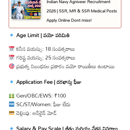
Indian Navy Agniveer Recruitment
2026 | SSR, MR & SSR Medical Posts
Apply Online Dont miss!
Age Limit | వయో పరిమితి
కనీస వయస్సు: 18 సంవత్సరాలు
గరిష్ట వయస్సు: 25 సంవత్సరాలు
ప్రభుత్వ నిబంధనల ప్రకారం వయో రాయితీలు ఉంటాయి
Application Fee | దరఖాస్తు ఫీజు
Gen/OBC/EWS: ₹100
SC/ST/Women: ఫీజు లేదు
చెల్లింపు: ఆన్‌లైన్ మోడ్
Salary & Pay Scale | జీతం మరియు వేతన వివరాలు