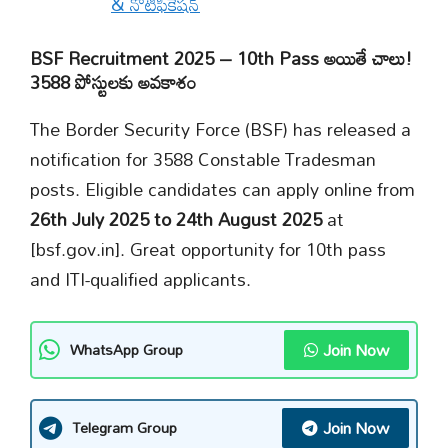
& నోటిఫికేషన్
BSF Recruitment 2025 – 10th Pass అయితే చాలు!
3588 పోస్టులకు అవకాశం
The Border Security Force (BSF) has released a
notification for 3588 Constable Tradesman
posts. Eligible candidates can apply online from
26th July 2025 to 24th August 2025
at
[bsf.gov.in]. Great opportunity for 10th pass
and ITI-qualified applicants.
Join Now
WhatsApp Group
Join Now
Telegram Group