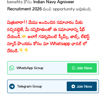
benefits కోసం
Indian Navy Agniveer
Recruitment 2026
మంచి opportunity అవుతుంది.
మిత్రులారా!! మేము అందించిన సమాచారం మీకు
నచ్చినట్లైతే, మీ సన్నిహితులతో ఈ సమాచారాన్ని షేర్
చేయండి.
అలాగే గవర్నమెంట్ స్కీమ్స్, జాబ్స్, లేటెస్ట్
న్యూస్ పొందడం కోసం మా Whatsapp ఛానల్ లో
చేరండి.
Join Now
WhatsApp Group
Join Now
Telegram Group