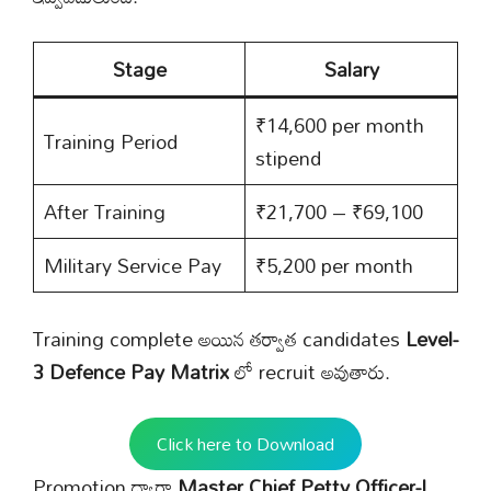
Stage
Salary
₹14,600 per month
Training Period
stipend
After Training
₹21,700 – ₹69,100
Military Service Pay
₹5,200 per month
Training complete అయిన తర్వాత candidates
Level-
3 Defence Pay Matrix
లో recruit అవుతారు.
Click here to Download
Promotion ద్వారా
Master Chief Petty Officer-I