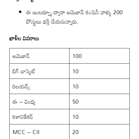
ఈ ఇంటర్వ్యూ ద్వారా అమెజాన్ కంపెనీ వాళ్ళు 200
పోస్టులు భర్తీ చేయనున్నారు.
ఖాళీల వివరాలు
అమెజాన్
100
బిగ్ బాస్కెట్
10
రిలయన్స్
10
ఈ – వింధ్య
50
కళానికేతన్
10
MCC – CII
20