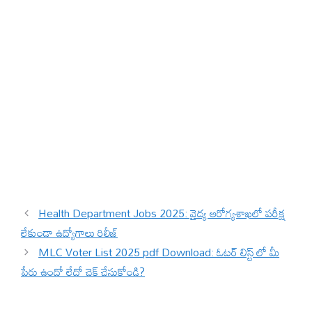
Health Department Jobs 2025: వైద్య ఆరోగ్యశాఖలో పరీక్ష
లేకుండా ఉద్యోగాలు రిలీజ్
MLC Voter List 2025 pdf Download: ఓటర్ లిస్ట్ లో మీ
పేరు ఉందో లేదో చెక్ చేసుకోండి?