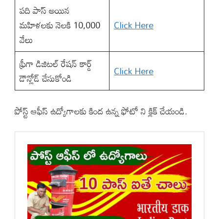
పది పాస్ అయిన
మహిళలకు నెలకి 10,000
Click Here
వేలు
ఫ్రీగా డిజిటల్ రేషన్ కార్డ్
Click Here
డౌన్లోడ్ చేసుకోండి
పోస్ట్ ఆఫీస్ ఉద్యోగాలకు కింద ఉన్న ఫోటో ని క్లిక్ చేయండి.