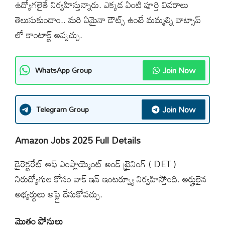
ఉద్యోగలైతే నిర్వహిస్తున్నారు. ఎక్కడ ఏంటి పూర్తి వివరాలు
తెలుసుకుందాం.. మరి ఏమైనా డౌట్స్ ఉంటే మమ్మల్ని వాట్సాప్
లో కాంటాక్ట్ అవ్వచ్చు.
Join Now
WhatsApp Group
Join Now
Telegram Group
Amazon Jobs 2025 Full Details
డైరెక్టరేట్ ఆఫ్ ఎంప్లాయ్మెంట్ అండ్ ట్రైనింగ్ ( DET )
నిరుద్యోగుల కోసం వాక్ ఇన్ ఇంటర్వ్యూ నిర్వహిస్తోంది. అర్హులైన
అభ్యర్థులు అప్లై చేసుకోవచ్చు.
మొత్తం పోస్టులు