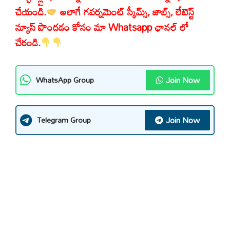
చేయండి.
అలాగే గవర్నమెంట్ స్కీమ్స్, జాబ్స్, లేటెస్ట్
న్యూస్ పొందడం కోసం మా Whatsapp ఛానల్ లో
చేరండి.
Join Now
WhatsApp Group
Join Now
Telegram Group