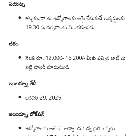
వయస్సు
తప్పకుండా ఈ ఉద్యోగాలకు అప్లై చేసుకునే అభ్యర్థులకు
19-30 సంవత్సరాలకు మించకూడదు.
జీతం
నెలకి రూ. 12,000- 15,200/- మీకు వచ్చిన జాబ్ ను
బట్టి సాలరీ మారుతుంది.
ఇంటర్వ్యూ తేదీ
జనవరి 29, 2025
ఇంటర్వ్యూ లోకేషన్
ఉద్యోగాలకు అటెండ్ అవ్వాలనుకున్న ప్రతి ఒక్కరు