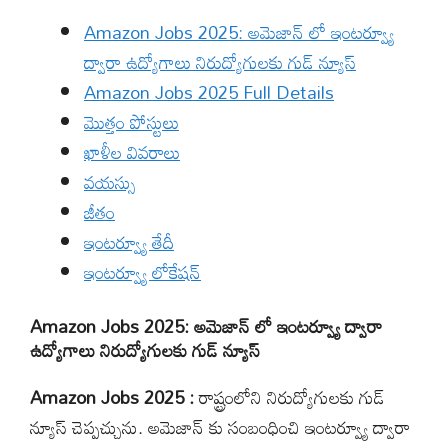
Amazon Jobs 2025: అమెజాన్ లో ఇంటర్వ్యూ
ద్వారా ఉద్యోగాలు నిరుద్యోగులకు గుడ్ న్యూస్
Amazon Jobs 2025 Full Details
మొత్తం పోస్టులు
ఖాళీల వివరాలు
వయస్సు
జీతం
ఇంటర్వ్యూ తేదీ
ఇంటర్వ్యూ లోకేషన్
Amazon Jobs 2025: అమెజాన్ లో ఇంటర్వ్యూ ద్వారా
ఉద్యోగాలు నిరుద్యోగులకు గుడ్ న్యూస్
Amazon Jobs 2025 :
రాష్ట్రంలోని నిరుద్యోగులకు గుడ్
న్యూస్ చెప్పచ్చును. అమెజాన్ కు సంబంధించి ఇంటర్వ్యూ ద్వారా