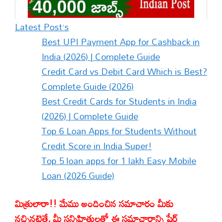
:
Latest Post’s
Amazon
Best UPI Payment App for Cashback in
Jobs
India (2026) | Complete Guide
2025:
Credit Card vs Debit Card Which is Best?
అమెజాన్
Complete Guide (2026)
లో
Best Credit Cards for Students in India
ఇంటర్వ్యూ
(2026) | Complete Guide
ద్వారా
Top 6 Loan Apps for Students Without
ఉద్యోగాలు
Credit Score in India Super!
నిరుద్యోగులకు
Top 5 loan apps for 1 lakh Easy Mobile
గుడ్
Loan (2026 Guide)
న్యూస్
మిత్రులారా!! మేము అందించిన సమాచారం మీకు
నచ్చినట్లైతే, మీ సన్నిహితులతో ఈ సమాచారాన్ని షేర్