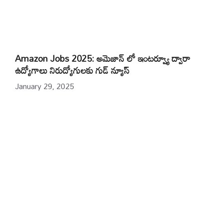
Amazon Jobs 2025: అమెజాన్ లో ఇంటర్వ్యూ ద్వారా
ఉద్యోగాలు నిరుద్యోగులకు గుడ్ న్యూస్
January 29, 2025