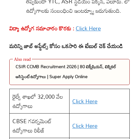
తప్పకుండా YTC, ASR స్టేడియం పక్కన, ఏలూరు. లో
ఉద్యోగాలకు సంబంధించి ఇంటర్వ్యూ జరుగుతుంది.
విద్యా ఉద్యోగ సమాచారం కొరకు :
Click Here
మరిన్ని జాబ్ అప్డేట్స్ కోసం ఒకసారి ఈ టేబుల్ చెక్ చేయండి
CSIR CCMB Recruitment 2026 | 80 టెక్నీషియన్, టెక్నికల్
అసిస్టెంట్ఉద్యోగాలు | Super Apply Online
రైల్వే శాఖలో 32,000 వేల
Click Here
ఉద్యోగాలు
CBSE గవర్నమెంట్
Click Here
ఉద్యోగాలు రిలీజ్