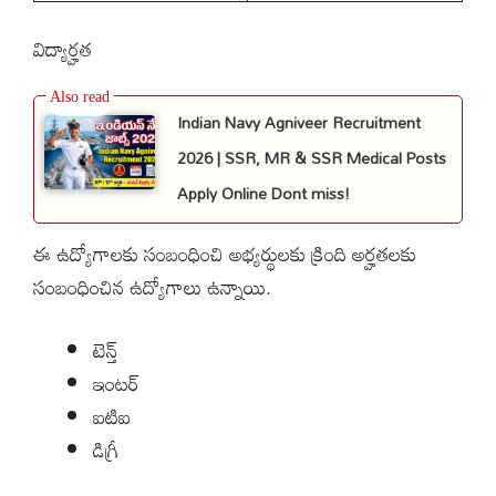
విద్యార్హత
Indian Navy Agniveer Recruitment
2026 | SSR, MR & SSR Medical Posts
Apply Online Dont miss!
ఈ ఉద్యోగాలకు సంబంధించి అభ్యర్థులకు క్రింది అర్హతలకు
సంబంధించిన ఉద్యోగాలు ఉన్నాయి.
టెన్త్
ఇంటర్
ఐటిఐ
డిగ్రీ