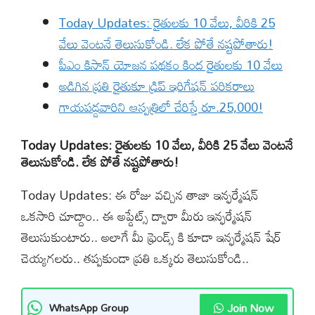
Today Updates: రైతులకు 10 వేలు, వీరికి 25
వేలు వెంటనే తెలుసుకోండి. లేక పోతే నష్టపోతారు!
పీఎం కిసాన్ యోజన పథకం కింద రైతులకు 10 వేలు
అడిగిన ప్రతి రైతుకూ డ్రిప్ ఇరిగేషన్ పరికరాలు
గాయపడ్డవారిని ఆస్పత్రిలో చేరిస్తే రూ.25,000!
Today Updates: రైతులకు 10 వేలు, వీరికి 25 వేలు వెంటనే
తెలుసుకోండి. లేక పోతే నష్టపోతారు!
Today Updates: ఈ రోజు వచ్చిన తాజా ఇన్ఫర్మేషన్
ఒకసారి చూద్దాం.. ఈ అప్డేట్స్ ద్వారా మీరు ఇన్ఫర్మేషన్
తెలుసుకుంటారు.. అలాగే మీ ఫ్రెండ్స్ కి కూడా ఇన్ఫర్మేషన్ షేర్
చెయ్యగలరు.. తప్పకుండా ప్రతి ఒక్కరు తెలుసుకోండి..
Join Now
WhatsApp Group