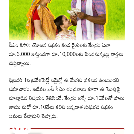
పీఎం కిసాన్ యోజన పథకం కింద రైతులకు కేంద్రం ఏటా
రూ.6,000 ఇస్తుండగా రూ.10,000లకు పెంచనున్నట్లు వార్తలు
వస్తున్నాయి.
ఫిబ్రవరి 1న ప్రవేశపెట్టే బడ్జెట్లో ఈ మేరకు ప్రకటన ఉంటుందని
సమాచారం. ఇటీవల ఏపీ సీఎం చంద్రబాబు కూడా ఈ పెంపుపై
మాట్లాడిన విషయం తెలిసిందే. కేంద్రం ఇచ్చే రూ.10వేలతో పాటు
తాము మరో రూ.10వేలు కలిపి అన్నదాత సుఖీభవ పథకం
అమలు చేస్తామని చెప్పారు.