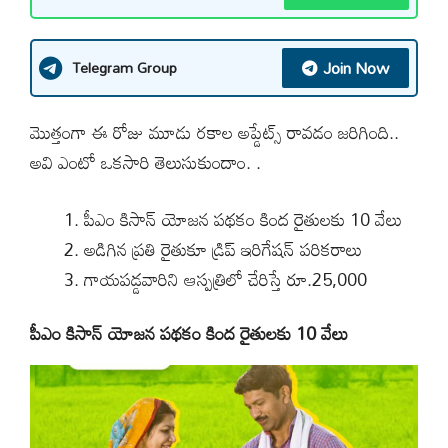
Join Now
Telegram Group
మొత్తంగా ఈ రోజు మూడు రకాల అప్డేట్స్ రావడం జరిగింది..
అవి ఎంటో ఒకసారి తెలుసుకుందాం. .
పీఎం కిసాన్ యోజన పథకం కింద రైతులకు 10 వేలు
అడిగిన ప్రతి రైతుకూ డ్రిప్ ఇరిగేషన్ పరికరాలు
గాయపడ్డవారిని ఆస్పత్రిలో చేరిస్తే రూ.25,000
పీఎం కిసాన్ యోజన పథకం కింద రైతులకు 10 వేలు