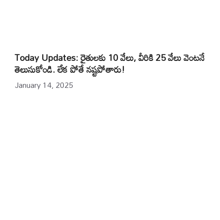
Today Updates: రైతులకు 10 వేలు, వీరికి 25 వేలు వెంటనే
తెలుసుకోండి. లేక పోతే నష్టపోతారు!
January 14, 2025