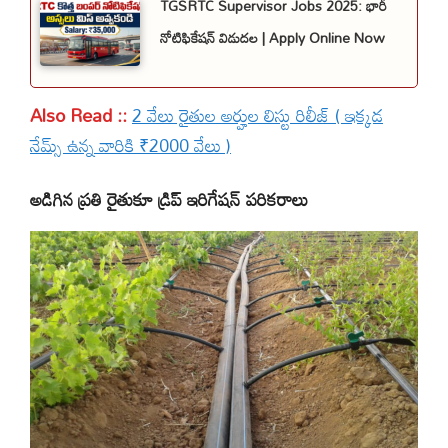
TGSRTC Supervisor Jobs 2025: భారీ
నోటిఫికేషన్ విడుదల | Apply Online Now
Also Read ::
2 వేలు రైతుల అర్హుల లిస్టు రిలీజ్ ( ఇక్కడ
నేమ్స్ ఉన్న వారికి ₹2000 వేలు )
అడిగిన ప్రతి రైతుకూ డ్రిప్ ఇరిగేషన్ పరికరాలు