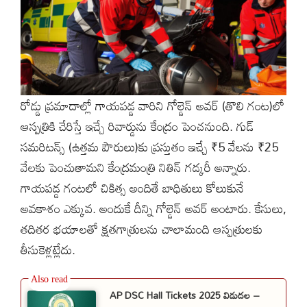
రోడ్డు ప్రమాదాల్లో గాయపడ్డ వారిని గోల్డెన్ అవర్ (తొలి గంట)లో
ఆస్పత్రికి చేరిస్తే ఇచ్చే రివార్డును కేంద్రం పెంచనుంది. గుడ్
సమరిటన్స్ (ఉత్తమ పౌరులు)కు ప్రస్తుతం ఇచ్చే ₹5 వేలను ₹25
వేలకు పెంచుతామని కేంద్రమంత్రి నితిన్ గడ్కరీ అన్నారు.
గాయపడ్డ గంటలో చికిత్స అందితే బాధితులు కోలుకునే
అవకాశం ఎక్కువ. అందుకే దీన్ని గోల్డెన్ అవర్ అంటారు. కేసులు,
తదితర భయాలతో క్షతగాత్రులను చాలామంది ఆస్పత్రులకు
తీసుకెళ్లట్లేదు.
AP DSC Hall Tickets 2025 విడుదల –