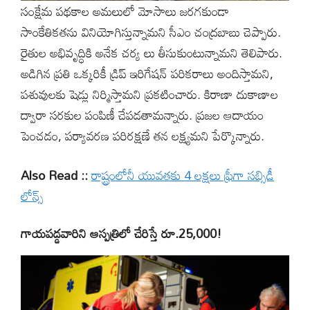
సంక్షేమ పథకాల అమలులో మోసాలు జరగకుండా
సాంకేతికతను వినియోగిస్తున్నామని సీఎం చంద్రబాబు చెప్పారు.
రైతుల అభివృద్ధికి అనేక చర్య లు తీసుకుంటున్నామని తెలిపారు.
అడిగిన ప్రతి ఒక్కరికీ డ్రిప్ ఇరిగేషన్ పరికరాలు అందిస్తామని,
పశువులకు షెడ్లు నిర్మిస్తామని ప్రకటించారు. కిరాణా దుకాణాల
ద్వారా సరకుల పంపిణీ చేపడతామన్నారు. ప్రజల ఆదాయం
పెంచడం, పర్యావరణ పరిరక్షణే తన లక్ష్యమని పేర్కొన్నారు.
Also Read ::
రాష్ట్రంలోనీ యువతకు 4 లక్షలు ఫ్రీగా సబ్సిడీ
లోన్స్
గాయపడ్డవారిని ఆస్పత్రిలో చేరిస్తే రూ.25,000!