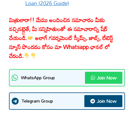
తెలుసుకోండి.
Loan (2026 Guide)
లేక
మిత్రులారా!! మేము అందించిన సమాచారం మీకు
పోతే
నచ్చినట్లైతే, మీ సన్నిహితులతో ఈ సమాచారాన్ని షేర్
నష్టపోతారు!
చేయండి.
అలాగే గవర్నమెంట్ స్కీమ్స్, జాబ్స్, లేటెస్ట్
న్యూస్ పొందడం కోసం మా Whatsapp ఛానల్ లో
చేరండి.
Join Now
WhatsApp Group
Join Now
Telegram Group