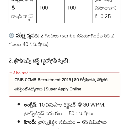
&
100
100
సమాధానాని
కాంప్రిహెన్షన్
కి -0.25
పరీక్ష వ్యవధి:
2 గంటలు (scribe ఉపయోగించేవారికి 2
గంటల 40 నిమిషాలు)
2. ప్రొఫిషెన్సీ టెస్ట్ (స్టెనోగ్రఫీ స్కిల్):
CSIR CCMB Recruitment 2026 | 80 టెక్నీషియన్, టెక్నికల్
అసిస్టెంట్ఉద్యోగాలు | Super Apply Online
ఇంగ్లీష్:
10 నిమిషాల డిక్టేషన్ @ 80 WPM,
ట్రాన్స్‌క్రిప్షన్ సమయం – 50 నిమిషాలు
హిందీ:
ట్రాన్స్‌క్రిప్షన్ సమయం – 65 నిమిషాలు