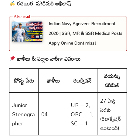
రచయిత: పగిడిమరి అభిలాష్
Indian Navy Agniveer Recruitment
2026 | SSR, MR & SSR Medical Posts
Apply Online Dont miss!
ఖాళీలు & వర్గాల వారీగా వివరాలు
వయస్సు
పోస్టు పేరు
ఖాళీలు
రిజర్వేషన్
పరిమితి
27 ఏళ్లు
Junior
UR – 2,
వరకు
Stenogra
04
OBC – 1,
(రిలాక్సేషన్
pher
SC – 1
ఉంటుంది)