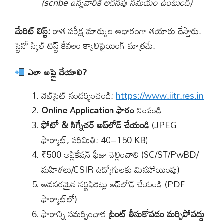
(scribe ఉన్నవారికి అదనపు సమయం ఉంటుంది)
మేరిట్ లిస్ట్:
రాత పరీక్ష మార్కుల ఆధారంగా తయారు చేస్తారు.
స్టెనో స్కిల్ టెస్ట్ కేవలం క్వాలిఫైయింగ్ మాత్రమే.
ఎలా అప్లై చేయాలి?
వెబ్‌సైట్ సందర్శించండి:
https://www.iitr.res.in
Online Application ఫారం
నింపండి
ఫోటో & సిగ్నేచర్ అప్‌లోడ్ చేయండి
(JPEG
ఫార్మాట్, పరిమితి: 40–150 KB)
₹500 అప్లికేషన్ ఫీజు చెల్లించాలి (SC/ST/PwBD/
మహిళలు/CSIR ఉద్యోగులకు మినహాయింపు)
అవసరమైన సర్టిఫికెట్లు అప్‌లోడ్ చేయండి (PDF
ఫార్మాట్‌లో)
ఫారాన్ని సమర్పించాక
ప్రింట్‌ తీసుకోవడం మర్చిపోవద్దు