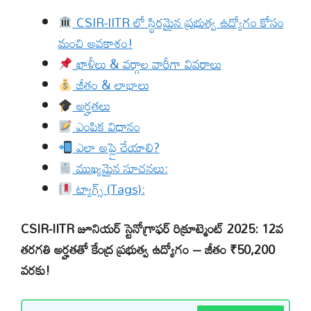
CSIR-IITR లో స్థిరమైన ప్రభుత్వ ఉద్యోగం కోసం
మంచి అవకాశం!
ఖాళీలు & వర్గాల వారీగా వివరాలు
జీతం & లాభాలు
అర్హతలు
ఎంపిక విధానం
ఎలా అప్లై చేయాలి?
ముఖ్యమైన సూచనలు:
ట్యాగ్స్ (Tags):
CSIR-IITR జూనియర్ స్టెనోగ్రాఫర్ రిక్రూట్మెంట్ 2025: 12వ
తరగతి అర్హతతో కేంద్ర ప్రభుత్వ ఉద్యోగం – జీతం ₹50,200
వరకు!