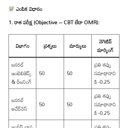
ఎంపిక విధానం
1. రాత పరీక్ష (Objective – CBT లేదా OMR):
నెగెటివ్
విభాగం
ప్రశ్నలు
మార్కులు
మార్కింగ్
జనరల్
ప్రతి తప్పు
ఇంటెలిజెన్స్
50
50
సమాధానాని
& రీజనింగ్
కి -0.25
ప్రతి తప్పు
జనరల్
50
50
సమాధానాని
అవేర్‌నెస్
కి -0.25
ఇంగ్లీష్ భాష
ప్రతి తప్పు