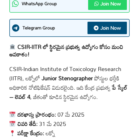
Join Now
WhatsApp Group
Join Now
Telegram Group
CSIR-IITR లో స్థిరమైన ప్రభుత్వ ఉద్యోగం కోసం మంచి
అవకాశం!
CSIR-Indian Institute of Toxicology Research
(IITR), లక్నోలో
Junior Stenographer
పోస్టుల భర్తీకి
అధికారిక నోటిఫికేషన్ విడుదలైంది. ఇది కేంద్ర ప్రభుత్వ
పే స్కేల్
– లెవల్ 4
, జీతంతో కూడిన స్థిరమైన ఉద్యోగం.
దరఖాస్తు ప్రారంభం:
07 మే 2025
చివరి తేదీ:
31 మే 2025
పరీక్షా కేంద్రం:
లక్నో