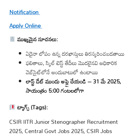
Notification
Apply Online
ముఖ్యమైన సూచనలు:
ఏదైనా లోపం ఉన్న దరఖాస్తులు తిరస్కరించబడతాయి
ఫలితాలు, స్కిల్ టెస్ట్ తేదీలు మొదలైనవి అధికారిక
వెబ్‌సైట్‌లోనే అందుబాటులో ఉంటాయి
లాస్ట్ డేట్ ముందు అప్లై చేయండి – 31 మే 2025,
సాయంత్రం 5:00 గంటలలోగా
ట్యాగ్స్ (Tags):
CSIR IITR Junior Stenographer Recruitment
2025, Central Govt Jobs 2025, CSIR Jobs