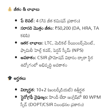
జీతం & లాభాలు
పే లెవల్:
4 (7వ జీత కమిషన్ ప్రకారం)
సరాసరి మొత్తం జీతం:
₹50,200 (DA, HRA, TA
కలిపి)
ఇతర లాభాలు:
LTC, మెడికల్ రీయింబర్స్‌మెంట్,
ఫ్యామిలీ హెల్త్ కవర్, పెన్షన్ స్కీమ్ (NPS)
అవకాశం:
CSIR ప్రొమోషన్ విధానం ద్వారా స్థిర
ఉద్యోగంలో అభివృద్ధి అవకాశం
అర్హతలు
విద్యార్హత:
10+2 (ఇంటర్మీడియట్) ఉత్తీర్ణత
స్టెనోగ్రఫీ నైపుణ్యం:
హిందీ లేదా ఇంగ్లీష్‌లో 80 WPM
స్పీడ్ (DOPT/CSIR నిబంధనల ప్రకారం)