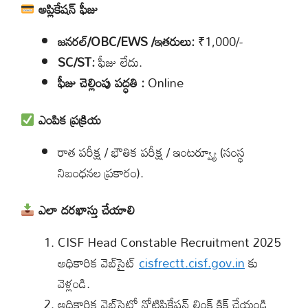
అప్లికేషన్ ఫీజు
జనరల్/OBC/EWS /ఇతరులు:
₹1,000/-
SC/ST:
ఫీజు లేదు.
ఫీజు
చెల్లింపు పద్ధతి
:
Online
ఎంపిక ప్రక్రియ
రాత పరీక్ష / భౌతిక పరీక్ష / ఇంటర్వ్యూ (సంస్థ
నిబంధనల ప్రకారం).
ఎలా దరఖాస్తు చేయాలి
CISF Head Constable Recruitment 2025
అధికారిక వెబ్‌సైట్
cisfrectt.cisf.gov.in
కు
వెళ్లండి.
అధికారిక వెబ్‌సైట్లో నోటిఫికేషన్ లింక్ క్లిక్ చేయండి