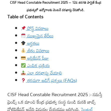
CISF Head Constable Recruitment 2025 – 12వ తరగతి పాసైతే కేంద్ర
ప్రభుత్వలో ఉద్యోగాలకు వెంటనే దరఖాస్తు చేసుకోండి.
Table of Contents
పోస్ట్ వివరాలు
ముఖ్యమైన తేదీలు
అర్హతలు
జీతం వివరాలు
అప్లికేషన్ ఫీజు
ఎంపిక ప్రక్రియ
ఎలా దరఖాస్తు చేయాలి
తరచుగా అడిగే ప్రశ్నలు (FAQs)
CISF Head Constable Recruitment 2025 :- నమస్తే
ఫ్రెండ్స్ ఒక మాంచి కేంద్ర ప్రభుత్వ సంస్థ నుండి మనకి జాబ్స్
నోటిఫికేషన్ అనేది విడుదల చేయడము జరిగింది.
సెంట్రల్