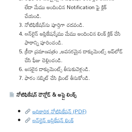
లేదా మేము అందించిన Notification ఫై క్లిక్
చేయండి.
నోటిఫికేషన్‌ను పూర్తిగా చదవండి.
ఆన్‌లైన్ అప్లికేషన్మేము మేము అందించిన లింక్ క్లిక్ చేసి
ఫారాన్ని పూరించండి.
క్రీడా ప్రమాణపత్రం ,అవసరమైన డాక్యుమెంట్స్ అప్‌లోడ్
చేసి ఫీజు చెల్లించండి.
అసలైన డాక్యుమెంట్స్ తీసుకువెళ్లండి.
ఫారం సబ్మిట్ చేసి ప్రింట్ తీసుకోండి.
నోటిఫికేషన్ డౌన్లోడ్ & అప్లై లింక్స్
అధికారిక నోటిఫికేషన్ (PDF)
ఆన్‌లైన్ అప్లికేషన్ లింక్