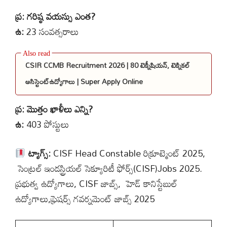
ప్ర: గరిష్ఠ వయస్సు ఎంత?
ఉ:
23 సంవత్సరాలు
CSIR CCMB Recruitment 2026 | 80 టెక్నీషియన్, టెక్నికల్
అసిస్టెంట్ఉద్యోగాలు | Super Apply Online
ప్ర: మొత్తం ఖాళీలు ఎన్ని?
ఉ:
403 పోస్టులు
ట్యాగ్స్:
CISF Head Constable రిక్రూట్మెంట్ 2025,
సెంట్రల్ ఇండస్ట్రియల్ సెక్యూరిటీ ఫోర్స్(CISF)Jobs 2025.
ప్రభుత్వ ఉద్యోగాలు, CISF జాబ్స్, హెడ్ ​​కానిస్టేబుల్
ఉద్యోగాలు,ఫ్రెషర్స్ గవర్నమెంట్ జాబ్స్ 2025