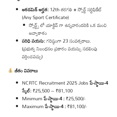
అకడమిక్ అర్హత:
12th తరగతి
+
స్పోర్ట్ సర్టిఫికేట్
(Any Sport Certificate)
స్పోర్ట్స్ లో యాక్టివ్ గా ఉన్నవారందరికి ఒక మంచి
అవ్వాకాశం
పరిధి వయసు:
గరిష్ఠంగా 23 సంవత్సరాలు.
(ప్రభుత్వ నిబంధనల ప్రకారం వయస్సు సడలింపు
వర్తించవచ్చు)
జీతం వివరాలు
NCRTC Recruitment 2025 Jobs
పే-స్థాయి-4
స్కేల్:
₹25,500 – ₹81,100
Minimum
పే-స్థాయి-4
:
₹25,500/-
Maximum
పే-స్థాయి-4
:
₹81,100/-