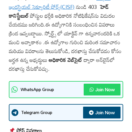
ఇండస్ట్రియల్ సెక్యూరిటీ ఫోర్స్(CISF)
నుండి 403
హెడ్ ​​
కానిస్టేబుల్
పోస్టుల భర్తీకి అధికారిక నోటిఫికేషన్‌ను విడుదల
చేయడము జరిగింది.ఈ ఉద్యోగానికి సంబంధించిన వివరాలు
క్రింద ఇవ్వబడ్డాయి. స్పోర్ట్స్ లో యాక్టివ్ గా ఉన్నవారందరికి ఒక
మంచి అవ్వాకాశం .ఈ ఉద్యోగాల గురించి మరింత సమాచారం
మరియు వివరాలను తెలుసుకోండి, దరఖాస్తు చేసుకోవడం కోసం
అర్హత ఉన్న అభ్యర్థులు
ఆధికారిక వెబ్‌సైట్
ద్వారా ఆన్‌లైన్‌లో
దరఖాస్తు చేసుకోవచ్చు.
Join Now
WhatsApp Group
Join Now
Telegram Group
పోస్ట్ వివరాలు