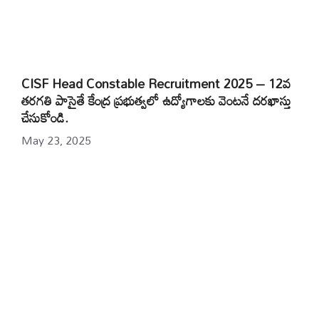
CISF Head Constable Recruitment 2025 – 12వ
తరగతి పాసైతే కేంద్ర ప్రభుత్వలో ఉద్యోగాలకు వెంటనే దరఖాస్తు
చేసుకోండి.
May 23, 2025