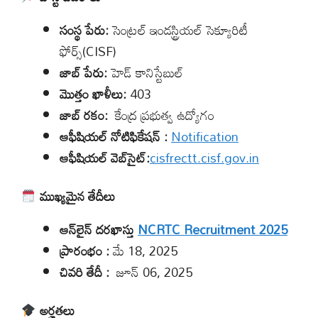
సంస్థ పేరు:
సెంట్రల్ ఇండస్ట్రియల్ సెక్యూరిటీ
ఫోర్స్(CISF)
జాబ్ పేరు:
హెడ్ ​​కానిస్టేబుల్
మొత్తం ఖాళీలు:
403
జాబ్ రకం:
కేంద్ర ప్రభుత్వ ఉద్యోగం
ఆఫీషియల్
నోటిఫికేషన్
:
Notification
ఆఫీషియల్ వెబ్‌సైట్:
cisfrectt.cisf.gov.in
ముఖ్యమైన తేదీలు
ఆన్‌లైన్ దరఖాస్తు
NCRTC Recruitment 2025
ప్రారంభం :
మే 18, 2025
చివరి తేదీ :
జూన్ 06, 2025
అర్హతలు