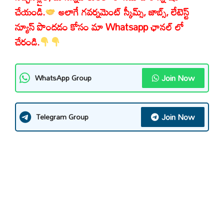
చేయండి.
అలాగే గవర్నమెంట్ స్కీమ్స్, జాబ్స్, లేటెస్ట్
న్యూస్ పొందడం కోసం మా Whatsapp ఛానల్ లో
చేరండి.
Join Now
WhatsApp Group
Join Now
Telegram Group