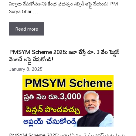
ఏర్పాటు చేసుకోవడానికి కేంద్ర ప్రభుత్వం సబ్సిడీ అప్లై చేయండి! PM
Surya Ghar …
Read more
PMSYM Scheme 2025: ఇలా చేస్తే రూ. 3 వేల పెన్షన్
వెంటనే అప్లై చేసుకోండి!
January 8, 2025
PMSYM Scheme 2025: ఇలా చేస్తే రూ. 3 వేల పెన్షన్ వెంటనే అప్లై