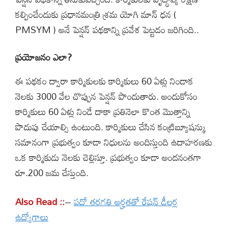
కల్పించేందుకు ప్రధానమంత్రి శ్రమ యోగి మాన్ ధన (
PMSYM ) అనే పెన్షన్ పథకాన్ని ప్రవేశ పెట్టడం జరిగింది..
ప్రయోజనం ఎలా?
ఈ పథకం ద్వారా కార్మికులకు కార్మికులు 60 ఏళ్లు నిండాక
నెలకు 3000 వేల చొప్పున పెన్షన్ పొందుతారు. అందుకోసం
కార్మికులు 60 ఏళ్లు నిండే దాకా ప్రతినెలా కొంత మొత్తాన్ని
పొదుపు చేయాల్సి ఉంటుంది. కార్మికులు చేసిన కంట్రిబ్యూషన్కు
సమానంగా ప్రభుత్వం కూడా నిధులను అందిస్తుంది ఉదాహరణకు
ఒక కార్మికుడు నెలకు చెల్లిస్తూ. ప్రభుత్వం కూడా అందనంతగా
రూ.200 జమ చేస్తుంది.
Also Read ::
–
పదో తరగతి అర్హతతో రేషన్ డీలర్ల
ఉద్యోగాలు