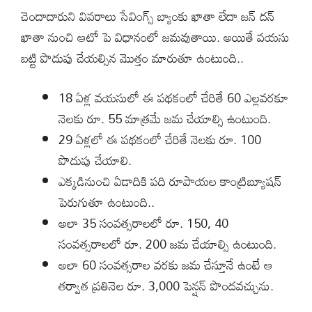
చెందాదారుని వివరాలు సేవింగ్స్ బ్యాంకు ఖాతా లేదా జన్ దన్
ఖాతా నుంచి ఆటో పె విధానంలో జమవుతాయి. అయితే వయసు
బట్టి పొదుపు చేయల్సిన మొత్తం మారుతూ ఉంటుంది..
18 ఏళ్ల వయసులో ఈ పథకంలో చేరితే 60 ఎల్లవరకూ
నెలకు రూ. 55 మాత్రమే జమ చేయాల్సి ఉంటుంది.
29 ఏళ్లలో ఈ పథకంలో చేరితే నెలకు రూ. 100
పొదుపు చేయాలి.
ఎక్కడినుంచి ఏడాదికి పది రూపాయల కాంట్రిబ్యూషన్
పెరుగుతూ ఉంటుంది..
అలా 35 సంవత్సరాలలో రూ. 150, 40
సంవత్సరాలలో రూ. 200 జమ చేయాల్సి ఉంటుంది.
అలా 60 సంవత్సరాల వరకు జమ చేస్తూనే ఉంటే ఆ
తర్వాత ప్రతినెల రూ. 3,000 పెన్షన్ పొందవచ్చును.