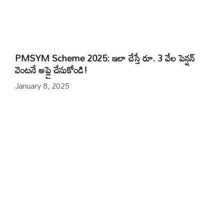
PMSYM Scheme 2025: ఇలా చేస్తే రూ. 3 వేల పెన్షన్
వెంటనే అప్లై చేసుకోండి!
January 8, 2025