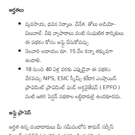
అర్హతలు
వ్యవసాయ, భవన నిర్మాణ. చేనేత. తోలు ఆడియో-
విలువాల్. వీధి వ్యాపారాలు వంటి సంఘటిత కార్మికులు
ఈ పథకం కోసం అప్లై చేసుకోవచ్చు
నెలవారి ఆదాయం రూ. 15 వేల కన్నా తక్కువగా
ఉండాలి.
18 నుంచి 40 ఏళ్ల వరకు ఎప్పుడైనా ఈ పథకం
చేరవచ్చు NPS, ESIC స్కీమ్స్ (లేదా) ఎంప్లాయిస్
ప్రావిడెంట్ ప్రావిడెంట్ ఫండ్ ఆర్గనైజేషన్ ( EPFO )
వంటి ఇతర పెన్షన్ పథకాల లబ్ధిదారులై ఉండకూడదు.
అప్లై ప్రాసెస్
అర్హత ఉన్న చందాదారులు మీ సమీపంలోని కామన్ సర్వీస్