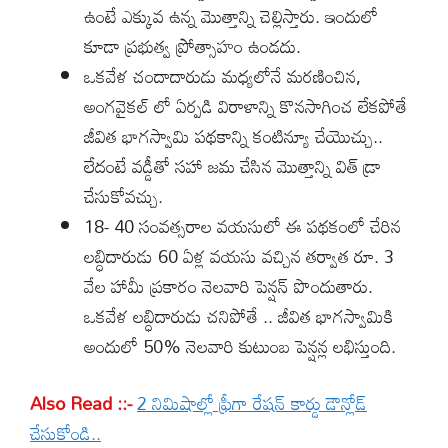
ఉంటే ఎక్కువ ఉన్న మొత్తాన్ని చెల్లిస్తారు. ఇందులో
కూడా ప్రభుత్వ ప్రోత్సాహం ఉండదు.
ఒకవేళ చందాదారుడు మధ్యలోనే మరణించిన,
అంగవైకల్ లో ఏర్పడి విరాళాన్ని కొనసాగించ లేకపోతే
జీవిత భాగస్వామి పథకాన్ని కంటిన్యూ చేయొచ్చు..
లేదంటే వడ్డీతో సహా జమ చేసిన మొత్తాన్ని విత్ డ్రా
చేసుకోవచ్చు.
18- 40 సంవత్సరాల వయసులో ఈ పథకంలో చేరిన
లబ్ధిదారుడు 60 ఏళ్ల వయసు వచ్చిన తర్వాత రూ. 3
వేల హామీ ప్రకారం నెలవారి పెన్షన్ పొందుతారు.
ఒకవేళ లబ్ధిదారుడు చనిపోతే .. జీవిత భాగస్వామికి
అందులో 50% నెలవారి కుటుంబ పెన్షన్ల లభిస్తుంది.
Also Read ::-
2 నిమిషాల్లో ఫ్రీగా రేషన్ కార్డు డౌన్లోడ్
చేసుకోండి..