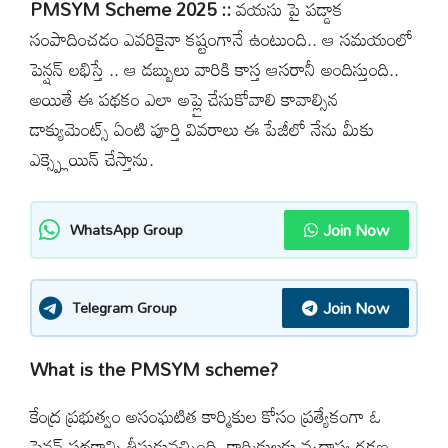
PMSYM Scheme 2025 ::
వయసు పై పడ్డాక
సంపాదించడం ఎవరికైనా కష్టంగానే ఉంటుంది.. ఆ సమయంలో
పెన్షన్ లభిస్తే .. ఆ డబ్బులు వారికి కాస్త ఆసరానీ అందిస్తుంది..
అయితే ఈ పథకం ఎలా అప్లై చేసుకోవాలి కావాల్సిన
డాక్యుమెంట్స్ ఏంటి పూర్తి వివరాలు ఈ పేజీలో నేను మీకు
ఎక్స్ప్లెయిన్ చేస్తాను.
Join Now
WhatsApp Group
Join Now
Telegram Group
What is the PMSYM scheme?
కేంద్ర ప్రభుత్వం అసంఘటిత కార్మికుల కోసం ప్రత్యేకంగా ఓ
పెన్షన్ పథకాన్ని తీసుకువచ్చింది. కార్మికులకు వృద్ధాప్య రక్షణ