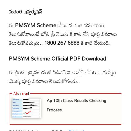
మరింత ఇన్ఫర్మేషన్
ఈ
PMSYM Scheme
కోసం మరింత సమాచారం
తెలుసుకోవాలంటే టోల్ ఫ్రీ నెంబర్ కి కాల్ చేసి పూర్తి వివరాలు
తెలుసుకోవచ్చును..
1800 267 6888
కి కాల్ చేయండి.
PMSYM Scheme Official PDF Download
ఈ క్రింద ఇచ్చినటువంటి పిడిఎఫ్ ని డౌన్లోడ్ చేసుకొని ఈ స్కీం
యొక్క పూర్తి వివరాలు తెలుసుకోగలరు..
Ap 10th Class Results Checking
Process