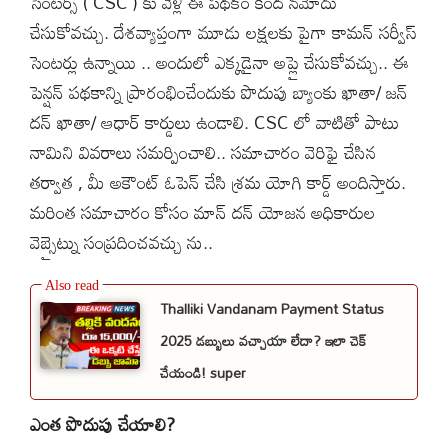
సెంటర్స్ ( CSC ) కు వెళ్లి ఈ పథకం కింద నమోదు
చేసుకోవచ్చు. దేశవ్యాప్తంగా మూడు లక్షలకు పైగా కామన్ సర్వీస్
సెంటర్లు ఉన్నాయి .. అందులో ఎక్కడైనా అప్లై చేసుకోవచ్చు.. ఈ
పెన్షన్ పథకాన్ని ప్రారంభించేందుకు పొదుపు బ్యాంకు ఖాతా/ జన్
దన్ ఖాతా/ ఆధార్ కార్డులు ఉండాలి. CSC లో వాటితో పాటు
నామిని వివరాలు సమర్పించాలి.. సమాచారం వెరిఫై చేసిన
తర్వాత , మీ అకౌంట్ ఓపెన్ చేసి శ్రమ యోగి కార్డ్ అందిస్తారు.
మరింత సమాచారం కోసం మాన్ దన్ యోజన అధికారుల
వెబ్సైట్ను సంప్రదించవచ్చు ను..
Thalliki Vandanam Payment Status
2025 డబ్బులు వచ్చాయా లేదా? ఇలా చెక్
చేయండి! super
ఎంత పొదుపు చేయాలి?