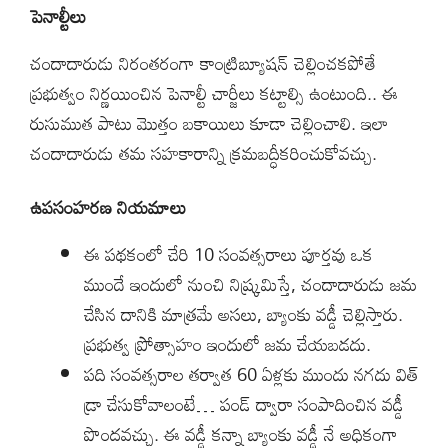
పెనాల్టీలు
చందాదారుడు నిరంతరంగా కాంట్రిబ్యూషన్ చెల్లించకపోతే
ప్రభుత్వం నిర్ణయించిన పెనాల్టీ చార్జీలు కట్టాల్సి ఉంటుంది.. ఈ
రుసుముత పాటు మొత్తం బకాయిలు కూడా చెల్లించాలి. ఇలా
చందాదారుడు తమ సహకారాన్ని క్రమబద్ధీకరించుకోవచ్చు.
ఉపసంహరణ నియమాలు
ఈ పథకంలో చేరి 10 సంవత్సరాలు పూర్తవు ఒక
ముందే ఇందులో నుంచి నిష్క్రమిస్తే, చందాదారుడు జమ
చేసిన దానికి మాత్రమే అసలు, బ్యాంకు వడ్డీ చెల్లిస్తారు.
ప్రభుత్వ ప్రోత్సాహం ఇందులో జమ చేయబడదు.
పది సంవత్సరాల తర్వాత 60 ఏళ్లకు ముందు నగదు విత్
డ్రా చేసుకోవాలంటే… పండ్ ద్వారా సంపాదించిన వడ్డీ
పొందవచ్చు. ఈ వడ్డీ కన్నా బ్యాంకు వడ్డీ నే అధికంగా