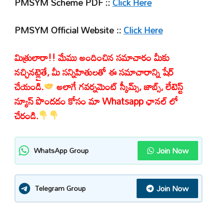
PMSYM Scheme PDF ::
Click Here
PMSYM Official Website ::
Click Here
మిత్రులారా!! మేము అందించిన సమాచారం మీకు
నచ్చినట్లైతే, మీ సన్నిహితులతో ఈ సమాచారాన్ని షేర్
చేయండి.
అలాగే గవర్నమెంట్ స్కీమ్స్, జాబ్స్, లేటెస్ట్
న్యూస్ పొందడం కోసం మా Whatsapp ఛానల్ లో
చేరండి.
Join Now
WhatsApp Group
Join Now
Telegram Group