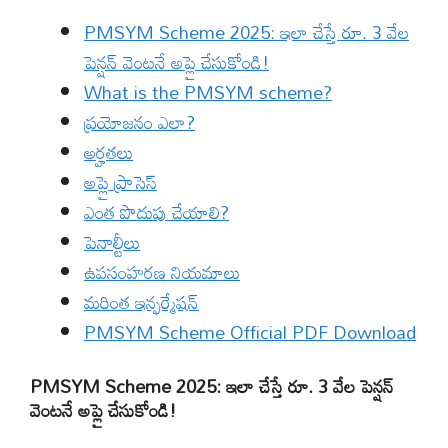
PMSYM Scheme 2025: ఇలా చేస్తే రూ. 3 వేల
పెన్షన్ వెంటనే అప్లై చేసుకోండి!
What is the PMSYM scheme?
ప్రయోజనం ఎలా?
అర్హతలు
అప్లై ప్రాసెస్
ఎంత పొదుపు చేయాలి?
పెనాల్టీలు
ఉపసంహరణ నియమాలు
మరింత ఇన్ఫర్మేషన్
PMSYM Scheme Official PDF Download
PMSYM Scheme 2025: ఇలా చేస్తే రూ. 3 వేల పెన్షన్
వెంటనే అప్లై చేసుకోండి!