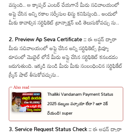
వస్తుంది.. ఆ క్యాప్చర్ ఎంటర్ చేయగానే మీరు సచివాలయంలో
అప్లై చేసిన అన్ని రకాల సర్వీసుల లిస్టు కనిపిస్తుంది.. అందులో
మీకు కావాల్సిన సర్టిఫికెట్ ట్రాన్సాక్షన్ ఐడి తెలుసుకోవచ్చు ను..
2. Preview Ap Seva Certificate ::
ఈ ఆప్షన్ ద్వారా
మీరు సచివాలయంలో అప్లై చేసిన అన్ని సర్టిఫికెట్స్ ప్రివ్యూ
రూపంలో మొబైల్ లోనే మీరు అప్లై చేసిన సర్టిఫికెట్ కనబడడం
జరుగుతుంది. ఇక్కడి నుండి మీరు మీకు సంబంధించిన సర్టిఫికేట్
స్క్రీన్ షాట్ తీసుకోవచ్చును..
Thalliki Vandanam Payment Status
2025 డబ్బులు వచ్చాయా లేదా? ఇలా చెక్
చేయండి! super
3. Service Request Status Check ::
ఈ ఆప్షన్ ద్వారా