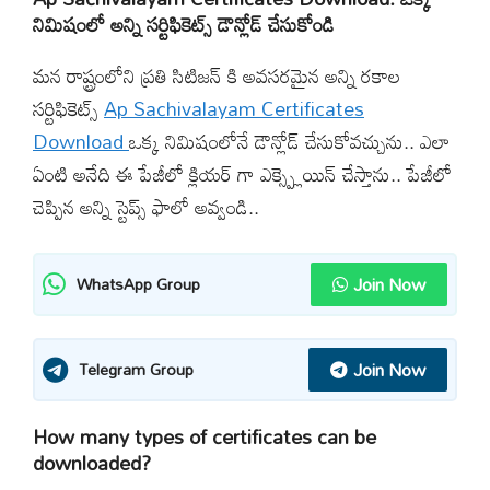
నిమిషంలో అన్ని సర్టిఫికెట్స్ డౌన్లోడ్ చేసుకోండి
మన రాష్ట్రంలోని ప్రతి సిటిజన్ కి అవసరమైన అన్ని రకాల
సర్టిఫికెట్స్
Ap Sachivalayam Certificates
Download
ఒక్క నిమిషంలోనే డౌన్లోడ్ చేసుకోవచ్చును.. ఎలా
ఏంటి అనేది ఈ పేజీలో క్లియర్ గా ఎక్స్ప్లెయిన్ చేస్తాను.. పేజీలో
చెప్పిన అన్ని స్టెప్స్ ఫాలో అవ్వండి..
Join Now
WhatsApp Group
Join Now
Telegram Group
How many types of certificates can be
downloaded?