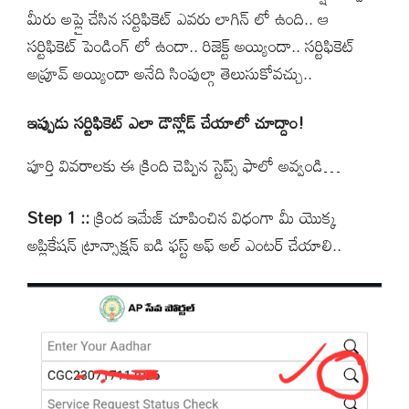
మీరు అప్లై చేసిన సర్టిఫికెట్ ఎవరు లాగిన్ లో ఉంది.. ఆ
సర్టిఫికెట్ పెండింగ్ లో ఉందా.. రిజెక్ట్ అయ్యిందా.. సర్టిఫికెట్
అప్రూవ్ అయ్యిందా అనేది సింపుల్గా తెలుసుకోవచ్చు..
ఇప్పుడు సర్టిఫికెట్ ఎలా డౌన్లోడ్ చేయాలో చూద్దాం!
పూర్తి వివరాలకు ఈ క్రింది చెప్పిన స్టెప్స్ ఫాలో అవ్వండి…
Step 1 ::
క్రింద ఇమేజ్ చూపించిన విధంగా మీ యొక్క
అప్లికేషన్ ట్రాన్సాక్షన్ ఐడి ఫస్ట్ అఫ్ అల్ ఎంటర్ చేయాలి..