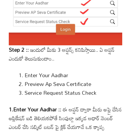
Step 2 ::
ఇందులో మీకు 3 ఆప్షన్స్ కనిపిస్తాయి.. ఏ ఆప్షన్
ఎందుకో తెలుసుకుందాం..
Enter Your Aadhar
Preview Ap Seva Certificate
Service Request Status Check
1.Enter Your Aadhar ::
ఈ ఆప్షన్ ద్వారా మీరు అప్లై చేసిన
అప్లికేషన్ ఐడి తెలియకపోతే సింపుల్గా ఇక్కడ ఆధార్ నెంబర్
ఎంటర్ చేసి సబ్మిట్ బటన్ పై క్లిక్ చేయగానే ఒక క్యాప్చ