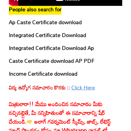
People also search for
Ap Caste Certificate download
Integrated Certificate Download
Integrated Certificate Download Ap
Caste Certificate download AP PDF
Income Certificate download
విద్య ఉద్యోగ సమాచారం కొరకు ::
Click Here
మిత్రులారా!! మేము అందించిన సమాచారం మీకు
నచ్చినట్లైతే, మీ సన్నిహితులతో ఈ సమాచారాన్ని షేర్
చేయండి.
అలాగే గవర్నమెంట్ స్కీమ్స్, జాబ్స్, లేటెస్ట్
న్యూస్ పొందడం కోసం మా Whatsapp ఛానల్ లో