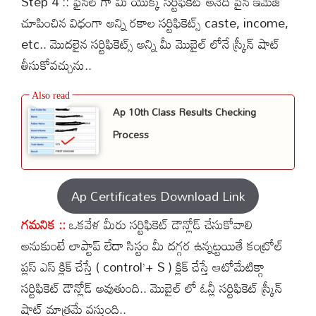
Step 4 :: ఫైనల్ గా మీ యొక్క సర్టిఫికెట్ అనేది పైన ఇమేజ్
చూపించిన విధంగా అన్ని రకాల సర్టిఫికెట్స్ caste, income,
etc.. మొదలైన సర్టిఫికెట్స్ అన్ని మీ మొబైల్ లోనే స్క్రీన్ షాట్
తీసుకోవచ్చును..
Ap 10th Class Results Checking
Process
Ap Certificates Download Link
గమనిక ::
ఒకవేళ మీరు సర్టిఫికెట్ డౌన్లోడ్ చేసుకోవాలి
అనుకుంటే లాప్టాప్ లేదా సిస్టం మీ దగ్గర ఉన్నట్టయితే కంట్రోల్
ప్లస్ ఎస్ క్లిక్ చేస్తే ( control’+ S ) క్లిక్ చేస్తే ఆటోమేటిక్గా
సర్టిఫికెట్ డౌన్లోడ్ అవుతుంది.. మొబైల్ లో ఓన్లీ సర్టిఫికెట్ స్క్రీన్
షాట్ మాత్రమే వస్తుంది..