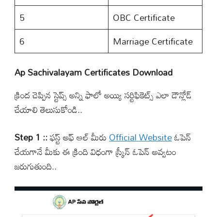
5
OBC Certificate
6
Marriage Certificate
Ap Sachivalayam Certificates Download
క్రింద చెప్పిన స్టెప్స్ అన్ని ఫాలో అయ్యి సర్టిఫికెట్స్ ఎలా డౌన్లోడ్
చేయాలి తెలుసుకోండి..
Step 1 ::
ఫస్ట్ అఫ్ ఆల్ మీరు
Official Website
ఓపెన్
చేయగానే మీకు ఈ క్రింది విధంగా స్క్రీన్ ఓపెన్ అవ్వటం
జరుగుతుంది..