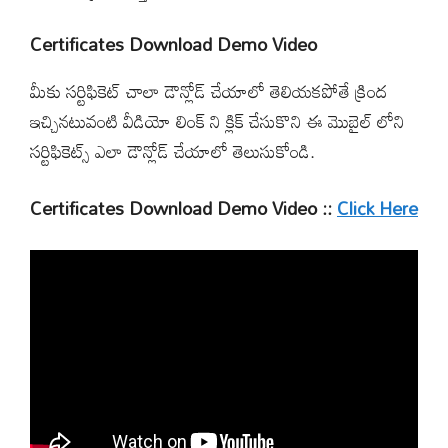
Certificates Download Demo Video
మీకు సర్టిఫికెట్ చాలా డౌన్లోడ్ చేయాలో తెలియకపోతే క్రింద
ఇచ్చినటువంటి వీడియో లింక్ ని క్లిక్ చేసుకొని ఈ మొబైల్ లోని
సర్టిఫికెట్స్ ఎలా డౌన్లోడ్ చేయాలో తెలుసుకోండి.
Certificates Download Demo Video ::
Click Here