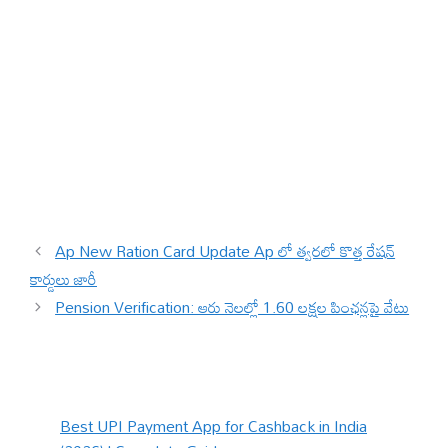
Ap New Ration Card Update Ap లో త్వరలో కొత్త రేషన్
కార్డులు జారీ
Pension Verification: ఆరు నెలల్లో 1.60 లక్షల పింఛన్లపై వేటు
Best UPI Payment App for Cashback in India