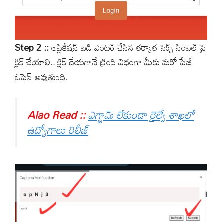
Step 2 ::
అప్లికేషన్ ఐడి ఎంటర్ చేసిన తర్వాత సెర్చ్ సింబల్ పై
క్లిక్ చేయాలి.. క్లిక్ చేయగానే క్రింది విధంగా మీకు మరో పేజీ
ఓపెన్ అవుతుంది.
Alao Read ::
ఎగ్జామ్ లేకుండా రైల్వే శాఖలో
ఉద్యోగాలు రిలీజ్