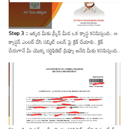
Step 3 ::
ఇక్కడ మీకు స్క్రీన్ మీద ఒక క్యాప్ష కనిపిస్తుంది.. ఆ
క్యాప్షన్ ఎంటర్ చేసి సబ్మిట్ బటన్ పై క్లిక్ చేయాలి.. క్లిక్
చేయగానే మీ యొక్క సర్టిఫికెట్ ప్రివ్యూ అనేది మీకు కనిపిస్తుంది..