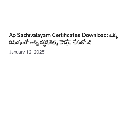
Ap Sachivalayam Certificates Download: ఒక్క
నిమిషంలో అన్ని సర్టిఫికెట్స్ డౌన్లోడ్ చేసుకోండి
January 12, 2025