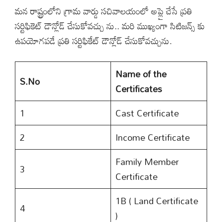
మన రాష్ట్రంలోని గ్రామ వార్డు సచివాలయంలో అప్లై చేసే ప్రతి
సర్టిఫికెట్ డౌన్లోడ్ చేసుకోవచ్చు ను.. మరి ముఖ్యంగా సిటిజన్స్ కు
ఉపయోగపడే ప్రతి సర్టిఫికేట్ డౌన్లోడ్ చేసుకోవచ్చును.
Name of the
S.No
Certificates
1
Cast Certificate
2
Income Certificate
Family Member
3
Certificate
1B ( Land Certificate
4
)