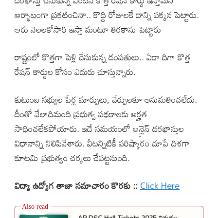
ఆర్భాటంగా ప్రకటించినా.. కొద్ది రోజులకే దాన్ని పక్కన పెట్టారు.
ఆరు నెలలకోసారి ఇస్తా మంటూ తిరకాసు పెట్టారు
రాష్ట్రంలో కొత్తగా పెళ్లి చేసుకున్న దంపతులు.. ఏడా దిగా కొత్త
రేషన్ కార్డుల కోసం ఎదురు చూస్తున్నారు.
కుటుంబ సభ్యుల పేర్ల మార్పులు, చేర్పులకూ అనుమతించలేదు.
దీంతో వేలాదిమంది ప్రభుత్వ పథకాలకు అర్హత
సాధించలేకపోయారు. ఇదే సమయంలో ఆన్లైన్ దరఖాస్తుల
విధానాన్ని నిలిపివేశారు. వీటన్నిటికీ పరిష్కారం చూపే దిశగా
కూటమి ప్రభుత్వం చర్యలు చేపట్టనుంది.
విద్యా ఉద్యోగ తాజా సమాచారం కొరకు ::
Click Here
AP DSC Hall Tickets 2025 విడుదల –