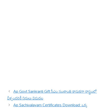
Ap Govt Sankranti Gift సీఎం సంక్రాంతి కానుకగా రాష్ట్రంలో
వీళ్ళందరికీ నిధులు విడుదల
Ap Sachivalayam Certificates Download: ఒక్క