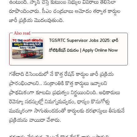
ఉంటుంది. స్కాన్ చేస్తే కుటుంబ సభ్యుల వివరాలు తెలిసేలా
రూపొందించారు. సీఎం చంద్రబాబు ఆమోదం తర్వాత కార్డుల
జారీ ప్రక్రియ మొదలవుతుంది.
TGSRTC Supervisor Jobs 2025: భారీ
నోటిఫికేషన్ విడుదల | Apply Online Now
గతేడాది డిసెంబరులో నే కొత్త రేషన్ కార్డుల జారీ ప్రక్రియ
ప్రారంభించాలని.. సంక్రాంతికి కొత్త కార్డులు ఇవ్వాలని
ప్రాథమికంగా కూటమి ప్రభుత్వం నిర్ణయించింది. అధికారులు
రెవెన్యూ సదస్సుల్లో నిమగ్నమవ్వడం, ధాన్యం కొనుగోళ్లు
ముమ్మరంగా సాగుతుండడంతో కార్డులకు దరఖాస్తులు తీసుకునే
ప్రక్రియను వాయిదా వేశారు.
దరఖాస్తు చేసుకున్న వెంటనే కొత్త రేషన్ కార్డు ఇస్తామని