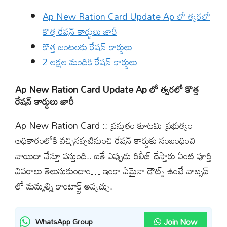
Ap New Ration Card Update Ap లో త్వరలో
కొత్త రేషన్ కార్డులు జారీ
కొత్త జంటలకు రేషన్ కార్డులు
2 లక్షల మందికి రేషన్ కార్డులు
Ap New Ration Card Update Ap లో త్వరలో కొత్త
రేషన్ కార్డులు జారీ
Ap New Ration Card :: ప్రస్తుతం కూటమి ప్రభుత్వం
అధికారంలోకి వచ్చినప్పటినుంచి రేషన్ కార్డుకు సంబంధించి
వాయిదా వేస్తూ వస్తుంది.. ఐతే ఎప్పుడు రిలీజ్ చేస్తారు ఏంటి పూర్తి
వివరాలు తెలుసుకుందాం… ఇంకా ఏమైనా డౌట్స్ ఉంటే వాట్సప్
లో మమ్మల్ని కాంటాక్ట్ అవ్వచ్చు.
Join Now
WhatsApp Group