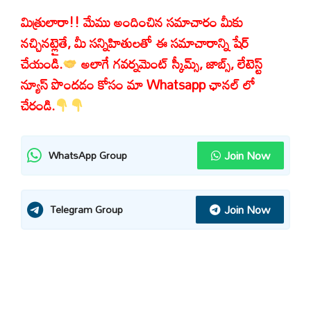
మిత్రులారా!! మేము అందించిన సమాచారం మీకు
నచ్చినట్లైతే, మీ సన్నిహితులతో ఈ సమాచారాన్ని షేర్
చేయండి.
అలాగే గవర్నమెంట్ స్కీమ్స్, జాబ్స్, లేటెస్ట్
న్యూస్ పొందడం కోసం మా Whatsapp ఛానల్ లో
చేరండి.
Join Now
WhatsApp Group
Join Now
Telegram Group