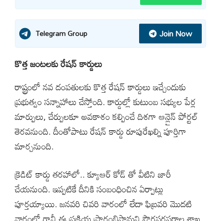
Join Now
Telegram Group
కొత్త జంటలకు రేషన్ కార్డులు
రాష్ట్రంలో నవ దంపతులకు కొత్త రేషన్ కార్డులు ఇచ్చేందుకు
ప్రభుత్వం సన్నాహాలు చేస్తోంది. కార్డుల్లో కుటుంబ సభ్యుల పేర్ల
మార్పులు, చేర్పులకూ అవకాశం కల్పించే దిశగా ఆన్లైన్ పోర్టల్
తెరవనుంది. దీంతోపాటు రేషన్ కార్డు రూపురేఖల్ని పూర్తిగా
మార్చనుంది.
క్రెడిట్ కార్డు తరహాలో.. క్యూఆర్ కోడ్ తో వీటిని జారీ
చేయనుంది. ఇప్పటికే దీనికి సంబంధించిన ఏర్పాట్లు
పూర్తయ్యాయి. జనవరి చివరి వారంలో లేదా ఫిబ్రవరి మొదటి
వారంలో గానీ ఈ ప్రక్రియ ప్రారంభిస్తామని పౌరసరఫరాల శాఖ