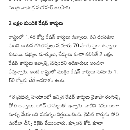
మంత్రి నాదెండ్ల మనోహర్ తెలిపారు.
2 లక్షల మందికి రేషన్ కార్డులు
రాష్ట్రంలో 1.48 కోట్ల రేషన్ కార్డులు ఉన్నాయి. నవ దంపతుల
నుంచి అందిన దరఖాస్తులు సుమారు 70 వేలకు పైగా ఉన్నాయి.
కుటుంబ సభ్యుల మార్పులు, చేర్పులు కూడా కలిపితే 2 లక్షల
రేషన్ కార్డులు ఇవ్వాల్సి వస్తుందని అధికారులు అంచనా
వేస్తున్నారు. అంటే రాష్ట్రంలో మొత్తం రేషన్ కార్డులు సుమారు 1.
50 కోట్లకు చేరే అవకాశం ఉంది.
గత ప్రభుత్వ హయాంలో ఇచ్చిన రేషన్ కార్డులు వైకాపా రంగుల్ని
పోలి ఉన్నాయి. జగన్ బొమ్మలతో ఇచ్చారు. వాటిని సమూలంగా
మార్చి వేయాలని ప్రభుత్వం నిర్ణయించింది. క్రెడిట్ కార్డును పోలి
ఉండేలా దీన్ని డిజైన్ చేయించారు. క్యూఆర్ కోడ్ కూడా