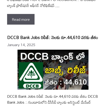
బ్యాంక్ ప్రొబేషనరీ ఆఫీసర్ నోటిఫికేషన్ …
Read more
DCCB Bank Jobs రిలీజ్: నెలకు రూ.44,610 వరకు జీతం
January 14, 2025
DCCB Bank Jobs రిలీజ్: నెలకు రూ.44,610 వరకు జీతం DCCB
Bank Jobs :: గుంటూరులోని డీసీసీబీ బ్యాంకు అసిస్టెంట్ మేనేజర్