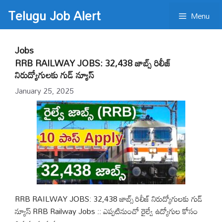
Skip
Telugu Job Alert
Menu
to
content
Jobs
RRB RAILWAY JOBS: 32,438 జాబ్స్ రిలీజ్
నిరుద్యోగులకు గుడ్ న్యూస్
January 25, 2025
RRB RAILWAY JOBS: 32,438 జాబ్స్ రిలీజ్ నిరుద్యోగులకు గుడ్
న్యూస్ RRB Railway Jobs :: ఎప్పటినుంచో రైల్వే ఉద్యోగుల కోసం