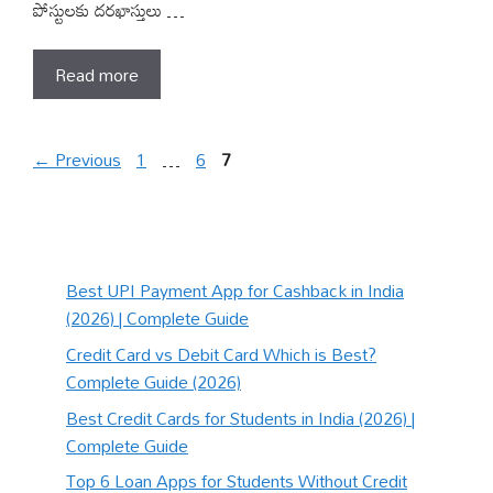
పోస్టులకు దరఖాస్తులు …
Read more
Page
Page
Page
←
Previous
1
…
6
7
Best UPI Payment App for Cashback in India
(2026) | Complete Guide
Credit Card vs Debit Card Which is Best?
Complete Guide (2026)
Best Credit Cards for Students in India (2026) |
Complete Guide
Top 6 Loan Apps for Students Without Credit