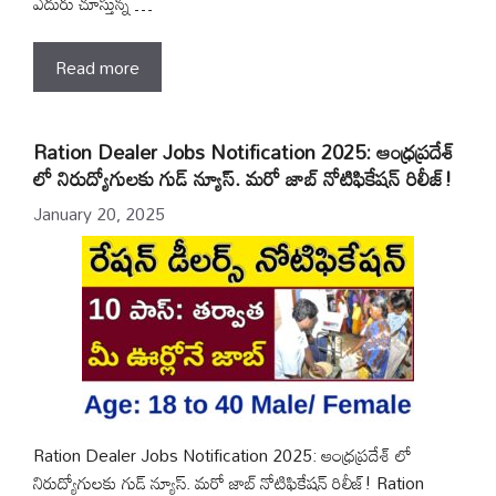
ఎదురు చూస్తున్న …
Read more
Ration Dealer Jobs Notification 2025: ఆంధ్రప్రదేశ్
లో నిరుద్యోగులకు గుడ్ న్యూస్. మరో జాబ్ నోటిఫికేషన్ రిలీజ్!
January 20, 2025
Ration Dealer Jobs Notification 2025: ఆంధ్రప్రదేశ్ లో
నిరుద్యోగులకు గుడ్ న్యూస్. మరో జాబ్ నోటిఫికేషన్ రిలీజ్! Ration