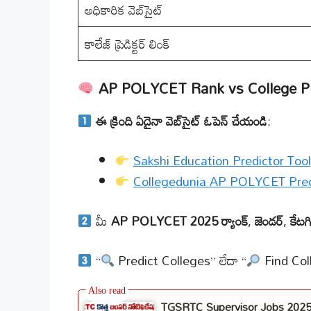
అధికారిక వెబ్‌సైట్
కాలేజ్ ప్రెడిక్టర్ లింక్
AP POLYCET Rank vs College Pr
ఈ క్రింది ఏదైనా వెబ్‌సైట్ ఓపెన్ చేయండి
:
Sakshi Education Predictor Tool
Collegedunia AP POLYCET Pred
మీ
AP POLYCET 2025 ర్యాంక్
,
జెండర్
,
కేటగి
“
Predict Colleges” లేదా “
Find Colle
TGSRTC Supervisor Jobs 2025: భ