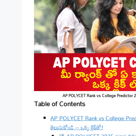
AP POLYCET Rank vs College Predictor 2025: మీ ర
Table of Contents
AP POLYCET Rank vs College Predictor 
తెలుసుకోండి – ఒక్క క్లిక్‌తో!