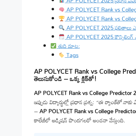
AP POLYCET 2025 ప్రధాన వివర
AP POLYCET Rank vs College
AP POLYCET Rank vs College 
AP POLYCET 2025 ఫలితాలు ఎల
AP POLYCET 2025 కౌన్సిలింగ్ ఎ
తుది మాట:
Tags
AP POLYCET Rank vs College Predictor 
తెలుసుకోండి – ఒక్క క్లిక్‌తో!
AP POLYCET Rank vs College Predictor 
ఇప్పుడు విద్యార్థుల్లో ప్రధాన ప్రశ్న:
“ఈ ర్యాంక్‌తో నాకు ఏ 
–
AP POLYCET Rank vs College Predicto
కాలేజీలో అడ్మిషన్ పొందగలరో అంచనా వేస్తుంది.