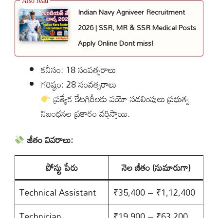
Indian Navy Agniveer Recruitment
2026 | SSR, MR & SSR Medical Posts
Apply Online Dont miss!
కనీసం: 18 సంవత్సరాలు
గరిష్ఠం: 28 సంవత్సరాలు
ప్రత్యేక కేటగిరీలకు వయో సడలింపులు ప్రభుత్వ
నిబంధనల ప్రకారం వర్తిస్తాయి.
జీతం వివరాలు:
పోస్టు పేరు
నెల జీతం (సుమారుగా)
Technical Assistant
₹35,400 – ₹1,12,400
Technician
₹19,900 – ₹63,200