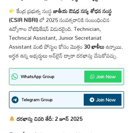
కేంద్ర ప్రభుత్వ సంస్థ
జాతీయ ఔషధ సస్య శోధన సంస్థ
(CSIR NBRI)
లో 2025 సంవత్సరానికి సంబంధించిన
ఉద్యోగాల నోటిఫికేషన్ విడుదలైంది. Technician,
Technical Assistant, Junior Secretariat
Assistant వంటి పోస్టుల కోసం మొత్తం
30 ఖాళీలు
ఉన్నాయి.
అర్హత ఉన్న అభ్యర్థులు ఆన్‌లైన్ ద్వారా దరఖాస్తు చేసుకోవచ్చు.
Join Now
WhatsApp Group
Join Now
Telegram Group
దరఖాస్తు చివరి తేదీ: 2 జూన్ 2025