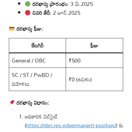
దరఖాస్తు ప్రారంభం
: 3 మే 2025
చివరి తేదీ
: 2 జూన్ 2025
దరఖాస్తు ఫీజు:
కేటగిరీ
ఫీజు
General / OBC
₹500
SC / ST / PwBD /
₹0 (ఉచితం)
మహిళలు
దరఖాస్తు విధానం:
అధికారిక వెబ్‌సైట్
(
https://nbri.res.in/permanent-position/
) కు