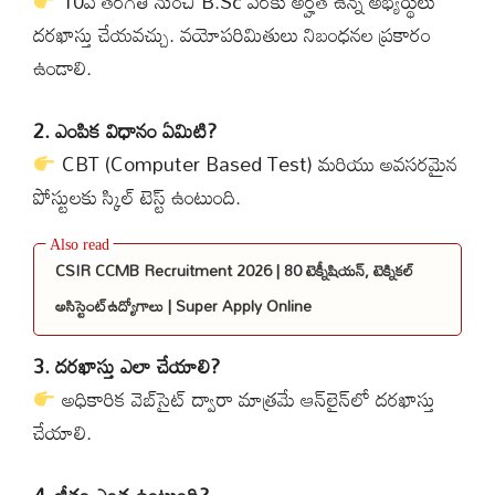
10వ తరగతి నుంచి B.Sc వరకు అర్హత ఉన్న అభ్యర్థులు
దరఖాస్తు చేయవచ్చు. వయోపరిమితులు నిబంధనల ప్రకారం
ఉండాలి.
2. ఎంపిక విధానం ఏమిటి?
CBT (Computer Based Test) మరియు అవసరమైన
పోస్టులకు స్కిల్ టెస్ట్ ఉంటుంది.
CSIR CCMB Recruitment 2026 | 80 టెక్నీషియన్, టెక్నికల్
అసిస్టెంట్ఉద్యోగాలు | Super Apply Online
3. దరఖాస్తు ఎలా చేయాలి?
అధికారిక వెబ్‌సైట్‌ ద్వారా మాత్రమే ఆన్‌లైన్‌లో దరఖాస్తు
చేయాలి.