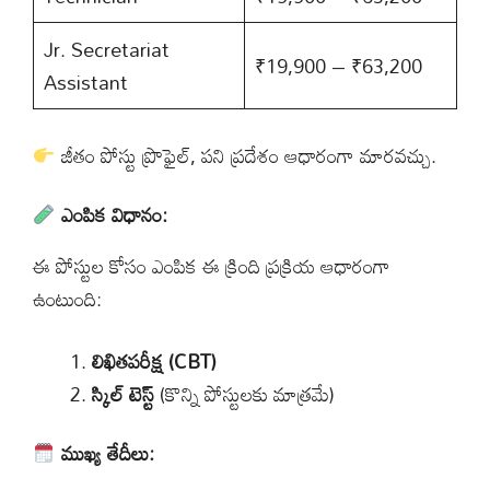
Jr. Secretariat
₹19,900 – ₹63,200
Assistant
జీతం పోస్టు ప్రొఫైల్, పని ప్రదేశం ఆధారంగా మారవచ్చు.
ఎంపిక విధానం:
ఈ పోస్టుల కోసం ఎంపిక ఈ క్రింది ప్రక్రియ ఆధారంగా
ఉంటుంది:
లిఖితపరీక్ష (CBT)
స్కిల్ టెస్ట్
(కొన్ని పోస్టులకు మాత్రమే)
ముఖ్య తేదీలు: