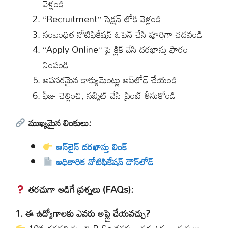
వెళ్లండి
“Recruitment” సెక్షన్ లోకి వెళ్లండి
సంబంధిత నోటిఫికేషన్ ఓపెన్ చేసి పూర్తిగా చదవండి
“Apply Online” పై క్లిక్ చేసి దరఖాస్తు ఫారం
నింపండి
అవసరమైన డాక్యుమెంట్లు అప్‌లోడ్ చేయండి
ఫీజు చెల్లించి, సబ్మిట్ చేసి ప్రింట్ తీసుకోండి
ముఖ్యమైన లింకులు:
ఆన్‌లైన్ దరఖాస్తు లింక్
అధికారిక నోటిఫికేషన్ డౌన్‌లోడ్
తరచుగా అడిగే ప్రశ్నలు (FAQs):
1. ఈ ఉద్యోగాలకు ఎవరు అప్లై చేయవచ్చు?