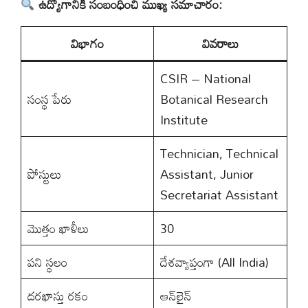
ఉద్యోగానికి సంబంధించి ముఖ్య సమాచారం:
విభాగం
వివరాలు
CSIR – National
సంస్థ పేరు
Botanical Research
Institute
Technician, Technical
పోస్టులు
Assistant, Junior
Secretariat Assistant
మొత్తం ఖాళీలు
30
పని స్థలం
దేశవ్యాప్తంగా (All India)
దరఖాస్తు రకం
ఆన్‌లైన్