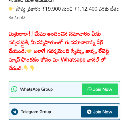
4. జీతం ఎంత ఉంటుంది?
పోస్టు ప్రకారం ₹19,900 నుంచి ₹1,12,400 వరకు జీతం
ఉంటుంది.
మిత్రులారా!! మేము అందించిన సమాచారం మీకు
నచ్చినట్లైతే, మీ సన్నిహితులతో ఈ సమాచారాన్ని షేర్
చేయండి.
అలాగే గవర్నమెంట్ స్కీమ్స్, జాబ్స్, లేటెస్ట్
న్యూస్ పొందడం కోసం మా Whatsapp ఛానల్ లో
చేరండి.
Join Now
WhatsApp Group
Join Now
Telegram Group