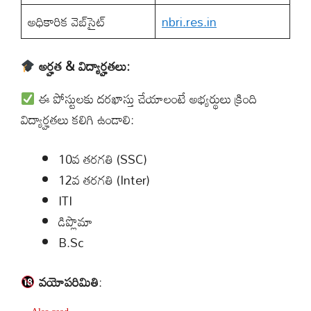
అధికారిక వెబ్‌సైట్
nbri.res.in
అర్హత & విద్యార్హతలు:
ఈ పోస్టులకు దరఖాస్తు చేయాలంటే అభ్యర్థులు క్రింది
విద్యార్హతలు కలిగి ఉండాలి:
10వ తరగతి (SSC)
12వ తరగతి (Inter)
ITI
డిప్లొమా
B.Sc
వయోపరిమితి
: