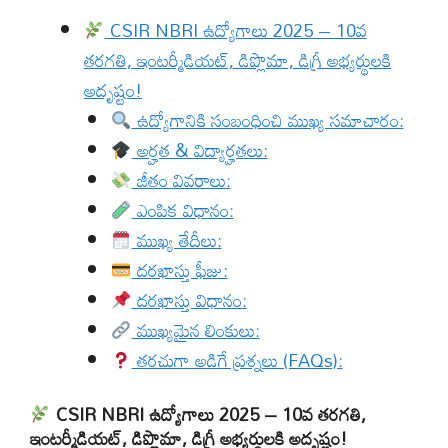
CSIR NBRI ఉద్యోగాలు 2025 – 10వ
తరగతి, ఇంటర్మీడియట్, డిప్లొమా, డిగ్రీ అభ్యర్థులకి
అదృష్టం!
ఉద్యోగానికి సంబంధించి ముఖ్య సమాచారం:
అర్హత & విద్యార్హతలు:
జీతం వివరాలు:
ఎంపిక విధానం:
ముఖ్య తేదీలు:
దరఖాస్తు ఫీజు:
దరఖాస్తు విధానం:
ముఖ్యమైన లింకులు:
తరచుగా అడిగే ప్రశ్నలు (FAQs):
CSIR NBRI ఉద్యోగాలు 2025 – 10వ తరగతి,
ఇంటర్మీడియట్, డిప్లొమా, డిగ్రీ అభ్యర్థులకి అదృష్టం!